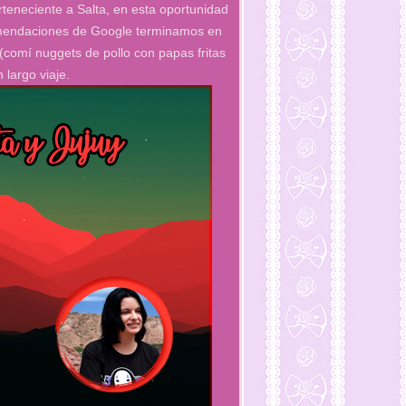
rteneciente a Salta, en esta oportunidad
comendaciones de Google terminamos en
 (comí nuggets de pollo con papas fritas
largo viaje.