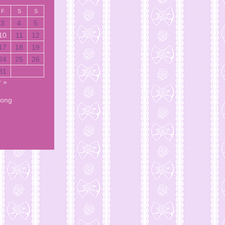
F
S
S
3
4
5
10
11
12
17
18
19
24
25
26
31
r »
Song