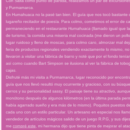
Con Salta como punto de partida, realizamos un par de excursione
y Purmamarca.
En Humahuaca no la pasé tan bien. El guía que nos tocó bastante 
lugareño recitador de poesía. Para colmo, cometimos el error de ca
permaneciendo en el restaurante
Humahuaca
(llamado igual que l
de turismo, la comida una miseria mal cocinada (me dieron un pollo
lugar ruidoso y lleno de moscas, para colmo caro, almorzar mal de
feria de productos regionales vendiendo exactamente lo mismo, no
llevaron a visitar una fábrica de barro y noté que por el fondo tenía
así como cuando Bart Simpson se ilusiona al ver la fábrica de tobo
cajas.
Disfruté más mi visita a Purmamarca, lugar reconocido por encontrar
guía que nos llevó resultó muy ocurrente y gracioso, con su búsq
cerros y su personalidad sassy. El paisaje tiene su atractivo, aunq
monótono después de algunos kilómetros (en la última parada per
había agarrado sueño y era más de lo mismo). Poquitos puestos de 
cada uno con un estilo particular. Un artesano en especial nos llamó
vendedor de artículos mágicos salido de un juego R.P.G, y sus dije
me
compré este
, mi hermana dijo que tiene pinta de mejorar el ataq