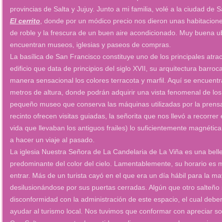
provincias de Salta y Jujuy. Junto a mi familia, volé a la ciudad de
El cerrito
, donde por un módico precio nos dieron unas habitacio
de roble y la frescura de un buen aire acondicionado. Muy buena u
encuentran museos, iglesias y paseos de compras.
La basílica de San Francisco constituye uno de los principales atract
edificio que data de principios del siglo XVII, su arquitectura barro
manera sensacional los colores terracota y marfil. Aquí se encuentr
metros de altura, donde podrán adquirir una vista fenomenal de lo
pequeño museo que conserva las máquinas utilizadas por la prensa
recinto ofrecen visitas guiadas, la señorita que nos llevó a recorrer
vida que llevaban los antiguos frailes) lo suficientemente magnét
a hacer un viaje al pasado.
La iglesia Nuestra Señora de La Candelaria de La Viña es una belle
predominante del color del cielo. Lamentablemente, su horario es
entrar. Más de un turista cayó en el que era un día hábil para la ma
desilusionándose por sus puertas cerradas. Algún que otro salteño
disconformidad con la administración de este espacio, el cual deber
ayudar al turismo local. Nos tuvimos que conformar con apreciar sol