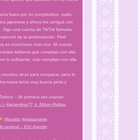
ena fuera por mi cumpleaños, suelo
ética japonesa y ahora me amigué con
o. Sigo una cuenta de TikTok llamada
 enamoré de la ambientación. Pedí
amá es muchísimo más rico. Mi mamá
rantes italianos que compitan con ella.
 lo suficiente, solo compiten con ella
o muchos otros para comparar, pero lo
i hermana tenía muy buena pinta y
Telmo) – Mi primera vez usando
esシ
#argentina??
♬ Nihon-Rettou
#furaibo
#restaurante
o original – Eric Agustin