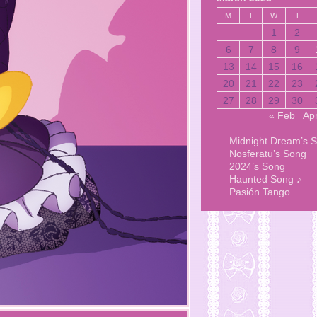
M
T
W
T
1
2
6
7
8
9
13
14
15
16
20
21
22
23
27
28
29
30
« Feb
Ap
Midnight Dream’s 
Nosferatu’s Song
2024’s Song
Haunted Song ♪
Pasión Tango