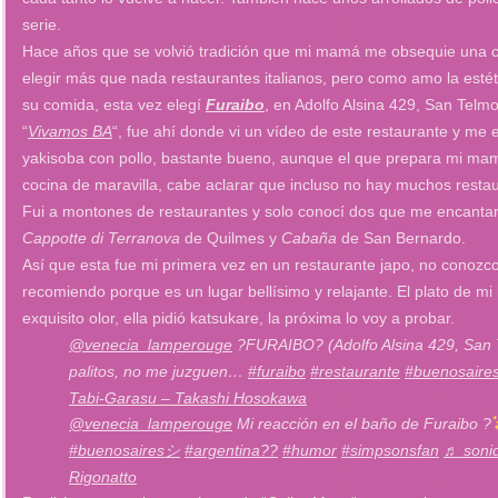
serie.
Hace años que se volvió tradición que mi mamá me obsequie una c
elegir más que nada restaurantes italianos, pero como amo la est
su comida, esta vez elegí
Furaibo
, en Adolfo Alsina 429, San Telm
“
Vivamos BA
“, fue ahí donde vi un vídeo de este restaurante y me
yakisoba con pollo, bastante bueno, aunque el que prepara mi m
cocina de maravilla, cabe aclarar que incluso no hay muchos restau
Fui a montones de restaurantes y solo conocí dos que me encantaron
Cappotte di Terranova
de Quilmes y
Cabaña
de San Bernardo.
Así que esta fue mi primera vez en un restaurante japo, no conozc
recomiendo porque es un lugar bellísimo y relajante. El plato de m
exquisito olor, ella pidió katsukare, la próxima lo voy a probar.
@venecia_lamperouge
?FURAIBO? (Adolfo Alsina 429, San 
palitos, no me juzguen…
#furaibo
#restaurante
#buenosair
Tabi-Garasu – Takashi Hosokawa
@venecia_lamperouge
Mi reacción en el baño de Furaibo ?
#buenosairesシ
#argentina??
#humor
#simpsonsfan
♬ sonid
Rigonatto