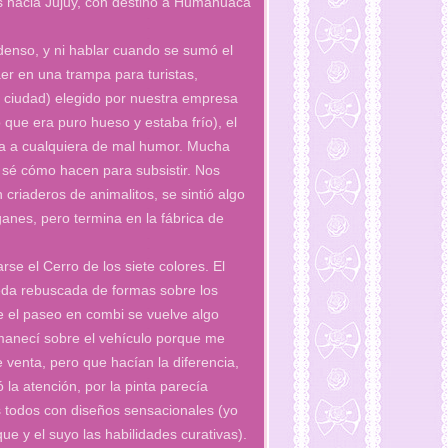
s hacia Jujuy, con destino a Humahuaca
denso, y ni hablar cuando se sumó el
er en una trampa para turistas,
a ciudad) elegido por nuestra empresa
 que era puro hueso y estaba frío), el
ja a cualquiera de mal humor. Mucha
 sé cómo hacen para subsistir. Nos
n criaderos de animalitos, se sintió algo
ganes, pero termina en la fábrica de
se el Cerro de los siete colores. El
ueda rebuscada de formas sobre los
ue el paseo en combi se vuelve algo
manecí sobre el vehículo porque me
venta, pero que hacían la diferencia,
 la atención, por la pinta parecía
s todos con diseños sensacionales (yo
ue y el suyo las habilidades curativas).