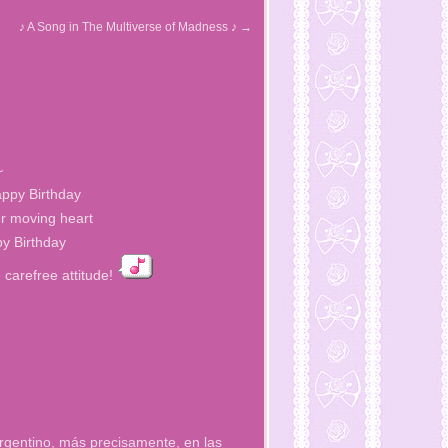
♪ A Song in The Multiverse of Madness ♪
→
~
appy Birthday
ur moving heart
py Birthday
 carefree attitude!
argentino, más precisamente, en las