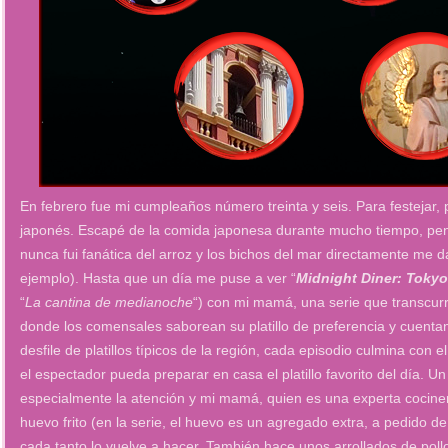
En febrero fue mi cumpleaños número treinta y seis. Para festejar, 
japonés. Escapé de la comida japonesa durante mucho tiempo, pe
nunca fui fanática del arroz y los bichos del mar directamente me d
ejemplo). Hasta que un día me puse a ver “
Midnight Diner: Tokyo
“
La cantina de medianoche
“) con mi mamá, una serie que transcur
donde los comensales saborean su platillo de preferencia y cuentan 
desfile de platillos típicos de la región, cada episodio culmina con
el espectador pueda preparar en casa el platillo favorito del día. U
especialmente la atención y mi mamá, quien es una experta cociner
huevo frito (en la serie, el huevo es un agregado extra, a pedido de
cada tanto lo vuelve a hacer. También hace unos arrollados de pol