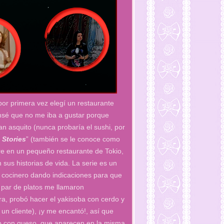
por primera vez elegí un restaurante
nsé que no me iba a gustar porque
an asquito (nunca probaría el sushi, por
 Stories
” (también se le conoce como
re en un pequeño restaurante de Tokio,
sus historias de vida. La serie es un
 el cocinero dando indicaciones para que
n par de platos me llamaron
a, probó hacer el yakisoba con cerdo y
 un cliente), ¡y me encantó!, así que
lo con queso, que aparecen en la misma