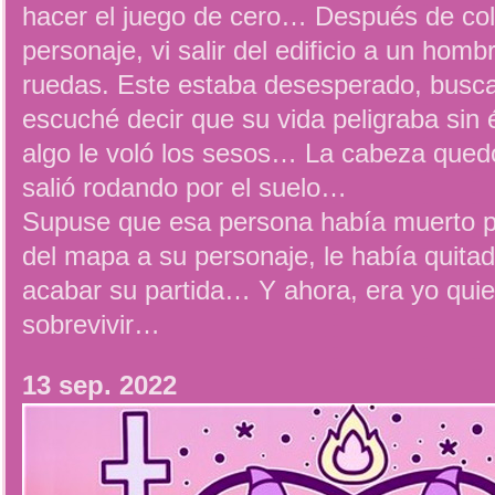
hacer el juego de cero… Después de col
personaje, vi salir del edificio a un homb
ruedas. Este estaba desesperado, buscan
escuché decir que su vida peligraba sin 
algo le voló los sesos… La cabeza quedó
salió rodando por el suelo…
Supuse que esa persona había muerto po
del mapa a su personaje, le había quitad
acabar su partida… Y ahora, era yo quie
sobrevivir…
13 sep. 2022