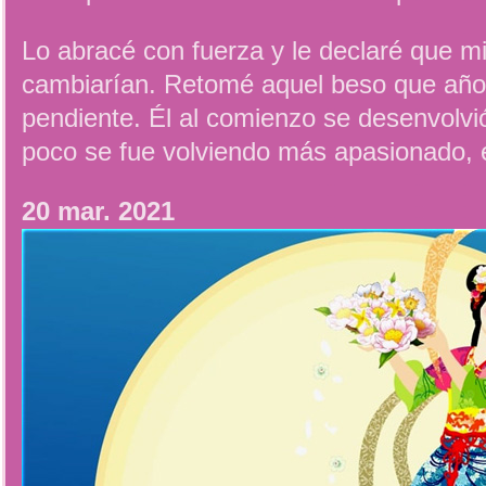
Lo abracé con fuerza y le declaré que m
cambiarían. Retomé aquel beso que año
pendiente. Él al comienzo se desenvolvi
poco se fue volviendo más apasionado, 
20 mar. 2021