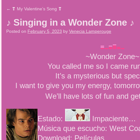
←
❣ My Valentine’s Song ❣
♪ Singing in a Wonder Zone ♪
Posted on
February 5, 2023
by
Venecia Lamperouge
~Wonder Zone~
You called me so I came run
It’s a mysterious but spe
I want to give you my energy, tomorro
We’ll have lots of fun and ge
Estado:
Impaciente…
Música que escucho: West Coa
Download: Películas