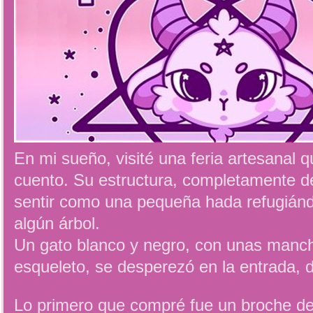
En mi sueño, visité una feria artesanal 
cuento. Su estructura, completamente 
sentir como una pequeña hada refugián
algún árbol.
Un gato blanco y negro, con unas manc
esqueleto, se desperezó en la entrada, 
Lo primero que compré fue un broche de 