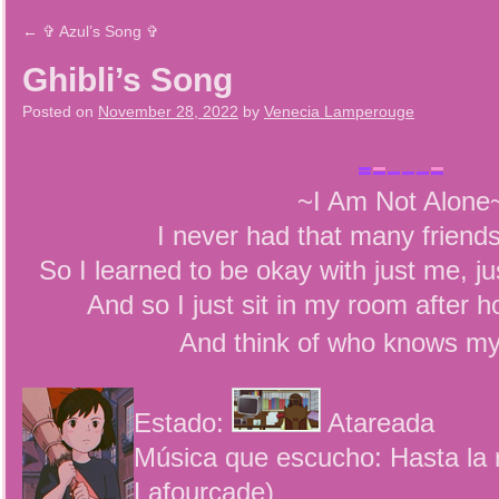
←
✞ Azul’s Song ✞
Ghibli’s Song
Posted on
November 28, 2022
by
Venecia Lamperouge
~I Am Not Alone
I never had that many friend
So I learned to be okay with just me, ju
And so I just sit in my room after 
And think of who knows 
Estado:
Atareada
Música que escucho: Hasta la r
Lafourcade)