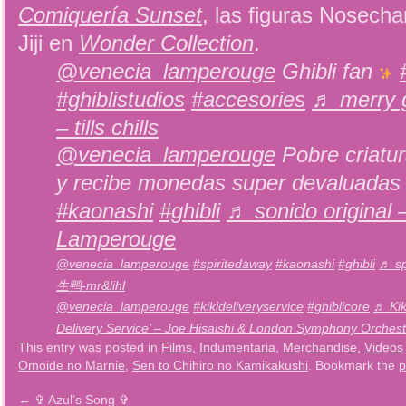
Comiquería Sunset
, las figuras Nosecha
Jiji en
Wonder Collection
.
@venecia_lamperouge
Ghibli fan
#ghiblistudios
#accesories
♬ merry go
– tills chills
@venecia_lamperouge
Pobre criatur
y recibe monedas super devaluadas
#kaonashi
#ghibli
♬ sonido original 
Lamperouge
@venecia_lamperouge
#spiritedaway
#kaonashi
#ghibli
♬ s
生鸭-mr&lihl
@venecia_lamperouge
#kikideliveryservice
#ghiblicore
♬ Kiki
Delivery Service’ – Joe Hisaishi & London Symphony Orchest
This entry was posted in
Films
,
Indumentaria
,
Merchandise
,
Videos
Omoide no Marnie
,
Sen to Chihiro no Kamikakushi
. Bookmark the
p
←
✞ Azul’s Song ✞