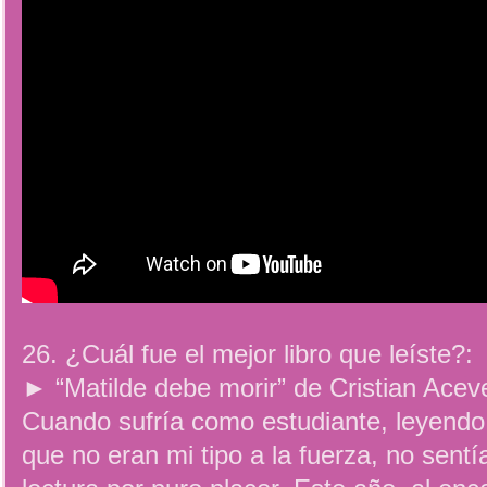
26. ¿Cuál fue el mejor libro que leíste?:
► “Matilde debe morir” de Cristian Acev
Cuando sufría como estudiante, leyendo
que no eran mi tipo a la fuerza, no sentí