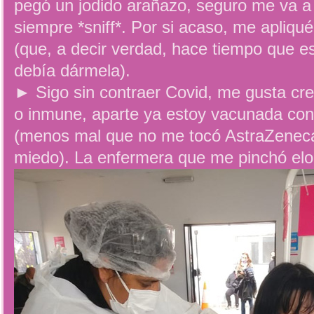
pegó un jodido arañazo, seguro me va 
siempre *sniff*. Por si acaso, me apliqué
(que, a decir verdad, hace tiempo que 
debía dármela).
► Sigo sin contraer Covid, me gusta cre
o inmune, aparte ya estoy vacunada con
(menos mal que no me tocó AstraZenec
miedo). La enfermera que me pinchó elog