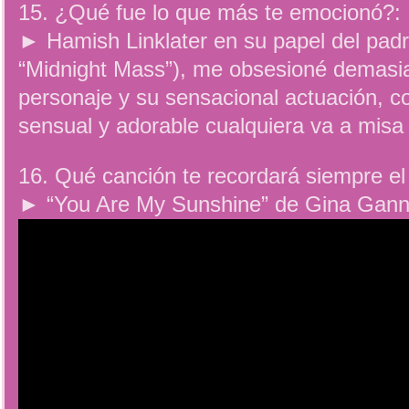
15. ¿Qué fue lo que más te emocionó?:
► Hamish Linklater en su papel del padre
“Midnight Mass”), me obsesioné demasia
personaje y su sensacional actuación, c
sensual y adorable cualquiera va a misa
16. Qué canción te recordará siempre el
► “You Are My Sunshine” de Gina Gann