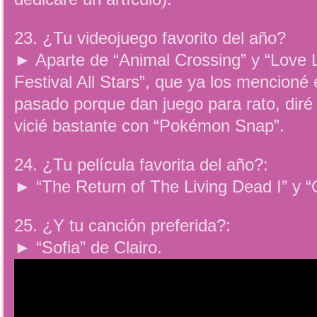
23. ¿Tu videojuego favorito del año?
► Aparte de “Animal Crossing” y “Love L
Festival All Stars”, que ya los mencioné 
pasado porque dan juego para rato, dir
vicié bastante con “Pokémon Snap”.
24. ¿Tu película favorita del año?:
► “The Return of The Living Dead I” y “
25. ¿Y tu canción preferida?:
► “Sofia” de Clairo.