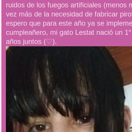
ruidos de los fuegos artificiales (menos
vez más de la necesidad de fabricar piro
espero que para este año ya se implemen
cumpleañero, mi gato Lestat nació un 1°
años juntos (♡).