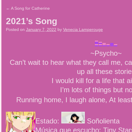
←
A Song for Catherine
2021’s Song
Posted on
January 7, 2022
by
Venecia Lamperouge
~Psycho~
Can’t wait to hear what they call me, 
up all these stori
I would kill for a life that a
I’m lots of things but n
Running home, I laugh alone, At leas
Estado:
Soñolienta
Música que escucho: Tiny Stars 