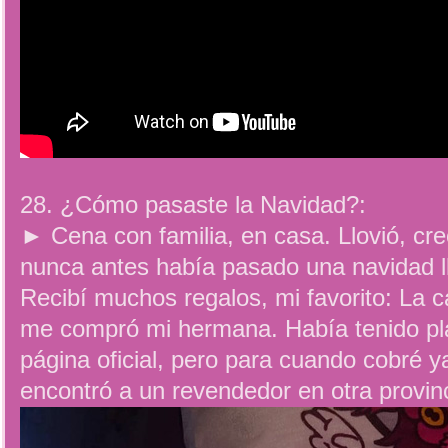
28. ¿Cómo pasaste la Navidad?:
► Cena con familia, en casa. Llovió, cr
nunca antes había pasado una navidad ll
Recibí muchos regalos, mi favorito: La 
me compró mi hermana. Había tenido pl
página oficial, pero para cuando cobré 
encontró a un revendedor en otra provinc