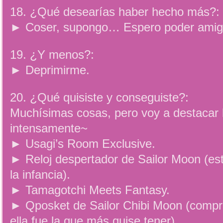
18. ¿Qué desearías haber hecho más?:
► Coser, supongo… Espero poder amig
19. ¿Y menos?:
► Deprimirme.
20. ¿Qué quisiste y conseguiste?:
Muchísimas cosas, pero voy a destacar
intensamente~
► Usagi’s Room Exclusive.
► Reloj despertador de Sailor Moon (es
la infancia).
► Tamagotchi Meets Fantasy.
► Qposket de Sailor Chibi Moon (compr
ella fue la que más quise tener).