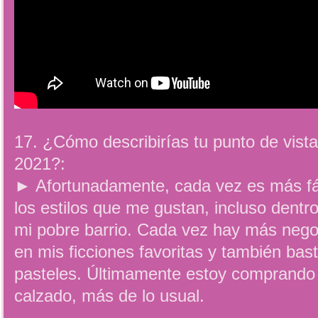
17. ¿Cómo describirías tu punto de vist
2021?:
► Afortunadamente, cada vez es más fác
los estilos que me gustan, incluso dentr
mi pobre barrio. Cada vez hay más neg
en mis ficciones favoritas y también bas
pasteles. Últimamente estoy comprando
calzado, más de lo usual.