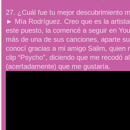
27. ¿Cuál fue tu mejor descubrimiento m
► Mía Rodríguez. Creo que es la artist
este puesto, la comencé a seguir en Y
más de una de sus canciones, aparte su e
conocí gracias a mi amigo Salim, quien 
clip “Psycho”, diciendo que me recodó al
(acertadamente) que me gustaría.