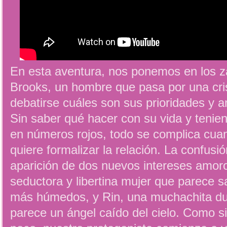
En esta aventura, nos ponemos en los z
Brooks, un hombre que pasa por una crisi
debatirse cuáles son sus prioridades y an
Sin saber qué hacer con su vida y tenie
en números rojos, todo se complica cuan
quiere formalizar la relación. La confusi
aparición de dos nuevos intereses amor
seductora y libertina mujer que parece s
más húmedos, y Rin, una muchachita dulc
parece un ángel caído del cielo. Como si