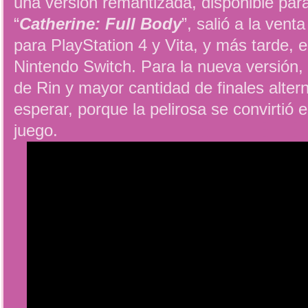
una versión remantizada, disponible para 
“
Catherine: Full Body
”, salió a la vent
para PlayStation 4 y Vita, y más tarde, e
Nintendo Switch. Para la nueva versión,
de Rin y mayor cantidad de finales altern
esperar, porque la pelirosa se convirtió 
juego.