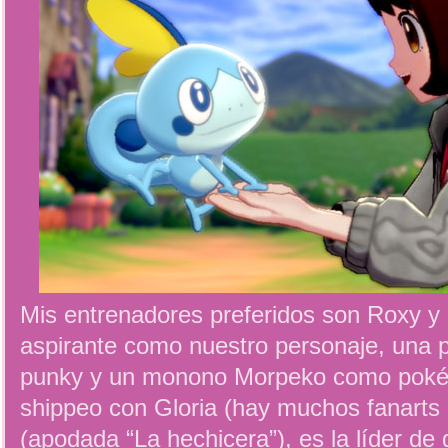
Mis entrenadores preferidos son Roxy y 
aspirante como nuestro personaje, una p
punky y un monono Morpeko como pokém
shippeo con Gloria (hay muchos fanarts b
(apodada “La hechicera”), es la líder d