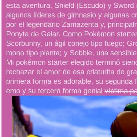
esta aventura, Shield (Escudo) y Sword 
algunos líderes de gimnasio y algunas cr
por el legendario Zamazenta y, principal
Ponyta de Galar. Como Pokémon starter
Scorbunny, un ágil conejo tipo fuego; Gr
mono tipo planta; y Sobble, una sensible 
Mi pokémon starter elegido terminó sie
rechazar el amor de esa criaturita de gr
primera forma es adorable, su segunda 
emo y su tercera forma genial
víctima pa