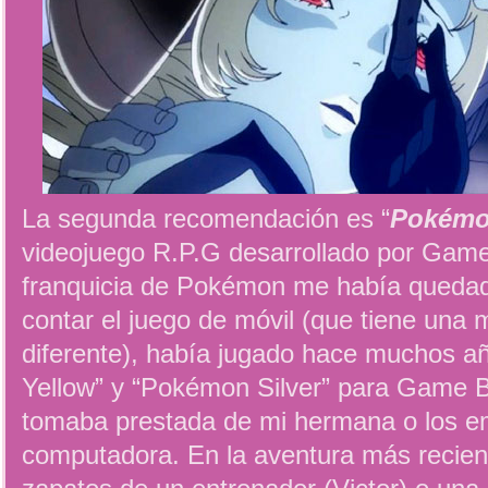
La segunda recomendación es “
Pokémo
videojuego R.P.G desarrollado por Game
franquicia de Pokémon me había quedado
contar el juego de móvil (que tiene una
diferente), había jugado hace muchos 
Yellow” y “Pokémon Silver” para Game B
tomaba prestada de mi hermana o los e
computadora. En la aventura más recien