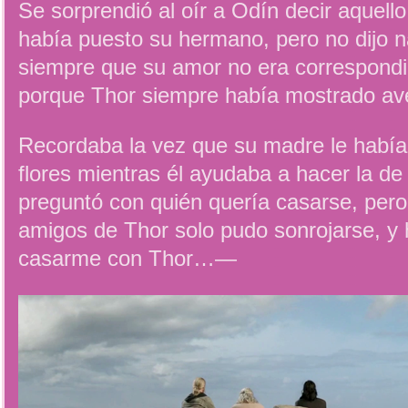
Se sorprendió al oír a Odín decir aquel
había puesto su hermano, pero no dijo 
siempre que su amor no era correspondid
porque Thor siempre había mostrado ave
Recordaba la vez que su madre le había
flores mientras él ayudaba a hacer la de 
preguntó con quién quería casarse, pero 
amigos de Thor solo pudo sonrojarse, y 
casarme con Thor…—