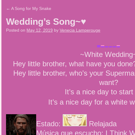
←
A Song for My Snake
Wedding’s Song~♥
Posted on
May 12, 2019
by
Venecia Lamperouge
~White Wedding
Hey little brother, what have you done
Hey little brother, who’s your Superm
want?
It’s a nice day to start
It’s a nice day for a white
Estado:
Relajada
Música que escucho: I Think 