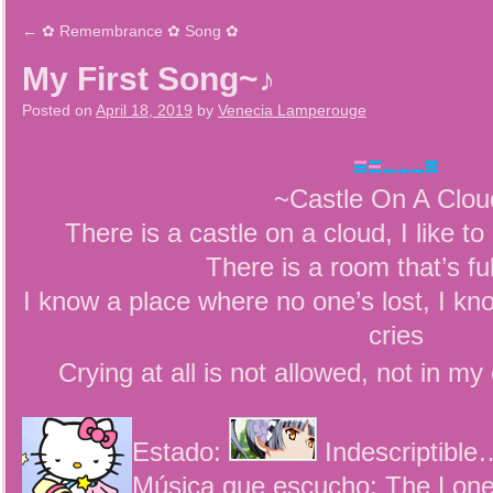
←
✿ Remembrance ✿ Song ✿
My First Song~♪
Posted on
April 18, 2019
by
Venecia Lamperouge
~Castle On A Clo
There is a castle on a cloud, I like t
There is a room that’s ful
I know a place where no one’s lost, I k
cries
Crying at all is not allowed, not in m
Estado:
Indescriptible
Música que escucho: The Lonel