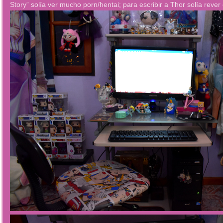
Story” solía ver mucho porn/hentai; para escribir a Thor solía rever