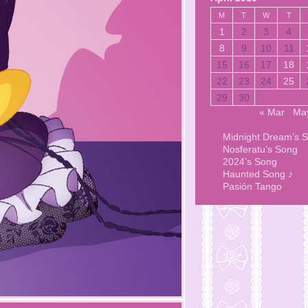
M
T
W
T
1
2
3
4
8
9
10
11
15
16
17
18
22
23
24
25
29
30
« Mar
Ma
Midnight Dream’s 
Nosferatu’s Song
2024’s Song
Haunted Song ♪
Pasión Tango