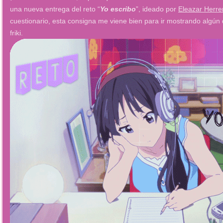
una nueva entrega del reto “
Yo escribo
”, ideado por
Eleazar Herre
cuestionario, esta consigna me viene bien para ir mostrando algún
friki.