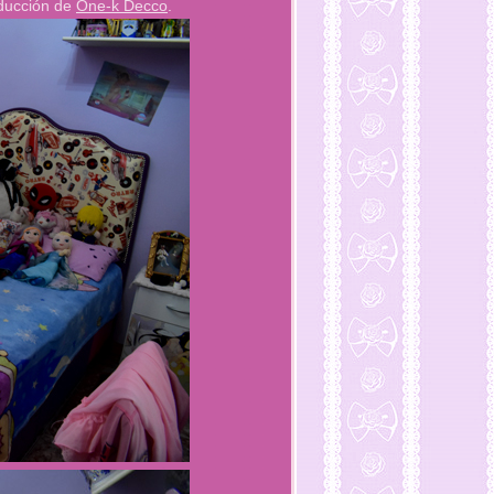
oducción de
One-k Decco
.