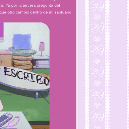
ra
. Ya por la tercera pregunta del
 que otro cambio dentro de mi santuario