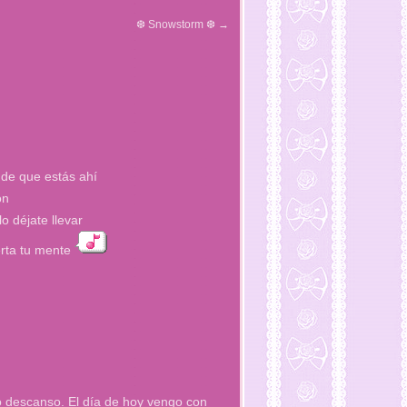
❆ Snowstorm ❆
→
de que estás ahí
ón
 déjate llevar
erta tu mente
o descanso. El día de hoy vengo con