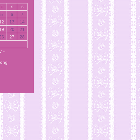
F
S
S
5
6
7
12
13
14
19
20
21
26
27
28
y »
Song