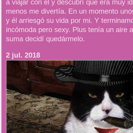
a viajar con él y descubrí que era muy id
menos me divertía. En un momento uno
y él arriesgó su vida por mi. Y terminam
incómoda pero sexy. Plus tenía un aire a
suma decidí quedármelo.
2 jul. 2018