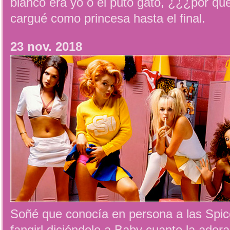
blanco era yo o el puto gato, ¿¿¿por qué
cargué como princesa hasta el final.
23 nov. 2018
Soñé que conocía en persona a las Spic