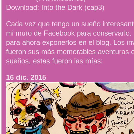
Download: Into the Dark (cap3)
Cada vez que tengo un sueño interesante
mi muro de Facebook para conservarlo. R
para ahora exponerlos en el blog. Los in
fueron sus más memorables aventuras e
sueños, estas fueron las mías:
16 dic. 2015