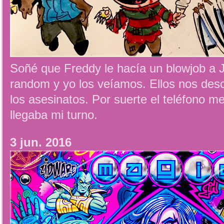
Soñé que Freddy le hacía un blowjob a J
random y yo los veíamos. Ellos nos de
los asesinatos. Por suerte el teléfono m
llegaba mi turno.
3 jun. 2016