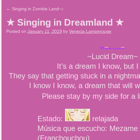
←
Singing in Zombie Land~♪
★ Singing in Dreamland ★
Posted on
January 11, 2019
by
Venecia Lamperouge
~Lucid Dream~
It’s a dream I know, but I
They say that getting stuck in a nightm
I know I know, a dream that will
Please stay by my side for a l
Estado:
relajada
Música que escucho: Mezame 
(Franchouchou)