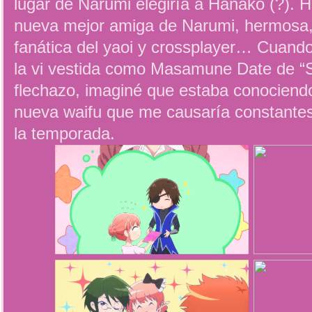
lugar de Narumi elegiría a Hanako (?). 
nueva mejor amiga de Narumi, hermosa, 
fanática del yaoi y crossplayer… Cuando
la vi vestida como Masamune Date de “
flechazo, imaginé que estaba conociend
nueva waifu que me causaría constantes 
la temporada.