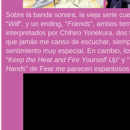
Sobre la banda sonara, la vieja serie cu
“
Will
“, y un ending, “
Friends
“, ambos te
interpretados por Chihiro Yonekura, dos
que jamás me canso de escuchar, siem
sentimiento muy especial. En cambio, l
“
Keep the Heat and Fire Yourself Up
” y “
Hands
” de Fear me parecen espantosos