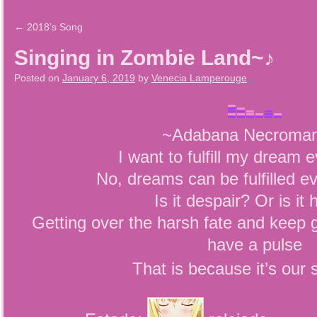
←
2018’s Song
Singing in Zombie Land~♪
Posted on
January 6, 2019
by
Venecia Lamperouge
~Adabana Necroma
I want to fulfill my dream ev
No, dreams can be fulfilled ev
Is it despair? Or is it
Getting over the harsh fate and keep g
have a pulse
That is because it’s our