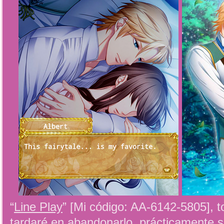
“
Line Play
” [Mi código: AA-6142-5805], t
tardaré en abandonarlo, prácticamente s