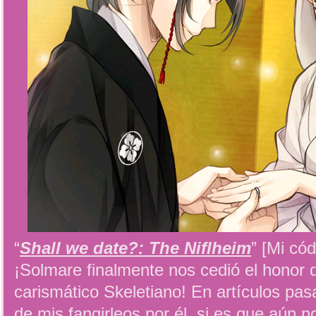
“
Shall we date?: The Niflheim
” [Mi có
¡Solmare finalmente nos cedió el honor 
carismático Skeletiano! En artículos pa
de mis fangirleos por él, si es que aún no