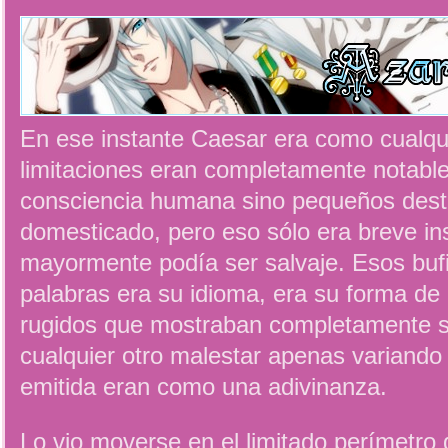
En ese instante Caesar era como cualqui
limitaciones eran completamente notabl
consciencia humana sino pequeños dest
domesticado, pero eso sólo era breve in
mayormente podía ser salvaje. Esos buf
palabras era su idioma, era su forma de
rugidos que mostraban completamente s
cualquier otro malestar apenas variando
emitida eran como una adivinanza.
Lo vio moverse en el limitado perímetro