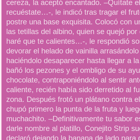
cereza, la aceptó encantado. –Quítate el
recuéstate…-, le indicó tras tragar el fr
postre una base exquisita. Colocó con u
las tetillas del albino, quien se quejó por 
haré que te calientes…-, le respondió so
devorar el helado de vainilla arrasándol
haciéndolo desaparecer hasta llegar a la
bañó los pezones y el ombligo de su ay
chocolate, contraponiéndolo al sentir ant
caliente, recién había sido derretido al 
zona. Después frotó un plátano contra e
chupó primero la punta de la fruta y lueg
muchachito. –Definitivamente tu sabor 
darle nombre al platillo, Conejito Strip 
declaró dejando la banana de lado para 