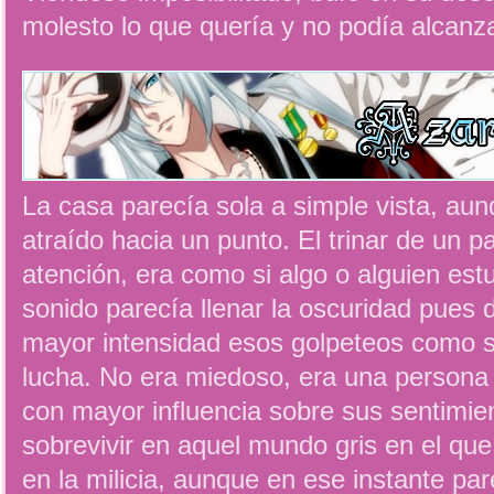
molesto lo que quería y no podía alcan
La casa parecía sola a simple vista, aun
atraído hacia un punto. El trinar de un p
atención, era como si algo o alguien est
sonido parecía llenar la oscuridad pues 
mayor intensidad esos golpeteos como s
lucha. No era miedoso, era una persona f
con mayor influencia sobre sus sentimie
sobrevivir en aquel mundo gris en el que
en la milicia, aunque en ese instante par