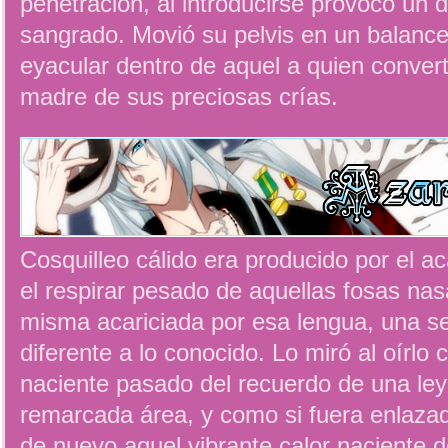
penetración, al introducirse provocó un 
sangrado. Movió su pelvis en un balanc
eyacular dentro de aquel a quien conver
madre de sus preciosas crías.
Cosquilleo cálido era producido por el ac
el respirar pesado de aquellas fosas na
misma acariciada por esa lengua, una s
diferente a lo conocido. Lo miró al oírlo 
naciente pasado del recuerdo de una le
remarcada área, y como si fuera enlaza
de nuevo aquel vibrante calor naciente 