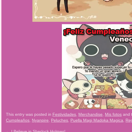
This entry was posted in
Festividades
,
Merchandise
,
Mis fotos
and 
Cumpleaños
,
Nyanpire
,
Peluches
,
Puella Magi Madoka Magica
,
Re
←
I Believe in Sherlock Holmes!