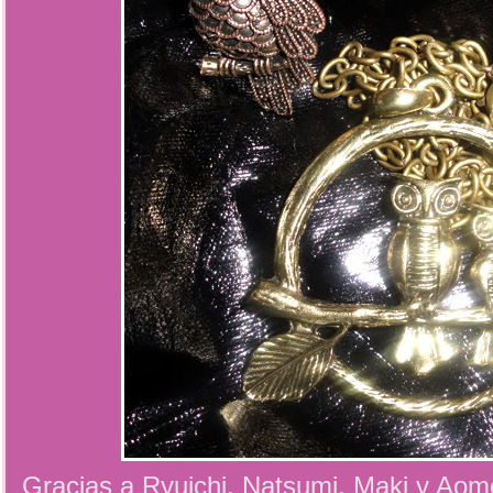
Gracias a
Ryuichi
,
Natsumi
,
Maki
y
Aom