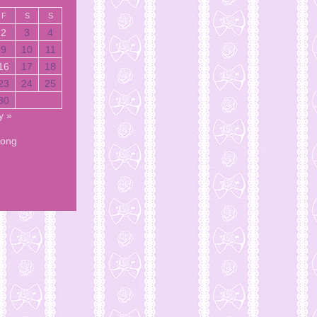
F
S
S
2
3
4
9
10
11
16
17
18
23
24
25
30
y »
Song