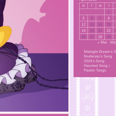
M
T
W
T
1
5
6
7
8
12
13
14
15
19
20
21
22
26
27
28
29
« Mar
Ma
Midnight Dream’s 
Nosferatu’s Song
2024’s Song
Haunted Song ♪
Pasión Tango