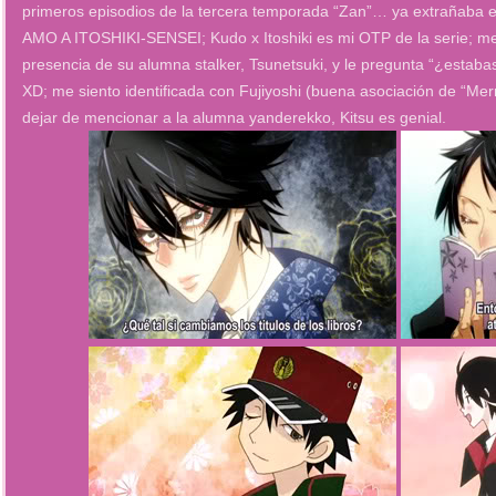
primeros episodios de la tercera temporada “Zan”… ya extrañaba es
AMO A ITOSHIKI-SENSEI; Kudo x Itoshiki es mi OTP de la serie; me 
presencia de su alumna stalker, Tsunetsuki, y le pregunta “¿estabas
XD; me siento identificada con Fujiyoshi (buena asociación de “Me
dejar de mencionar a la alumna yanderekko, Kitsu es genial.