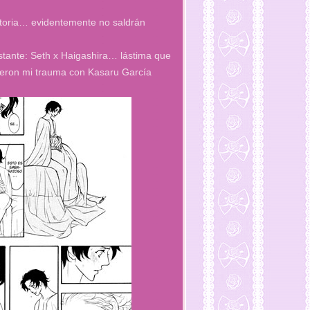
storia… evidentemente no saldrán
stante: Seth x Haigashira… lástima que
ieron mi trauma con Kasaru García