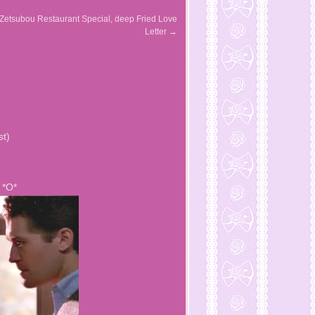
Zetsubou Restaurant Special, deep Fried Love
Letter
→
st)
 *O*