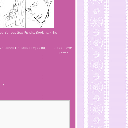
ou Sensei
,
Sex Pistols
. Bookmark the
Zetsubou Restaurant Special, deep Fried Love
Letter
→
ed
*