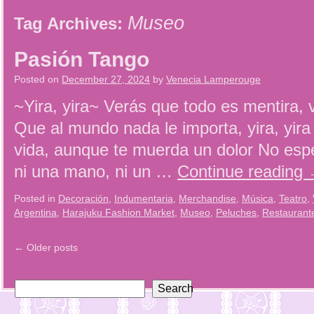
Museo
Tag Archives:
Pasión Tango
Posted on
December 27, 2024
by
Venecia Lamperouge
~Yira, yira~ Verás que todo es mentira,
Que al mundo nada le importa, yira, yira
vida, aunque te muerda un dolor No esp
ni una mano, ni un …
Continue reading
Posted in
Decoración
,
Indumentaria
,
Merchandise
,
Música
,
Teatro
,
Argentina
,
Harajuku Fashion Market
,
Museo
,
Peluches
,
Restaurant
←
Older posts
Search