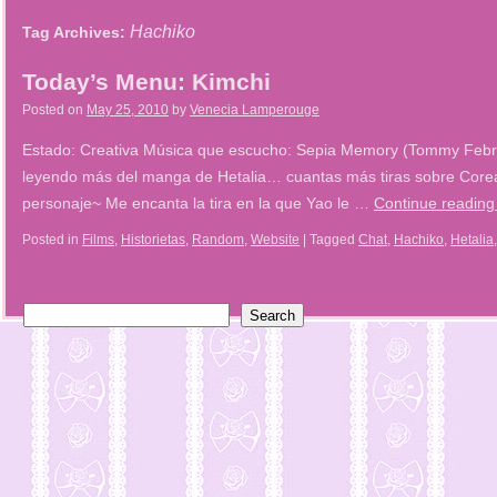
Hachiko
Tag Archives:
Today’s Menu: Kimchi
Posted on
May 25, 2010
by
Venecia Lamperouge
Estado: Creativa Música que escucho: Sepia Memory (Tommy Feb
leyendo más del manga de Hetalia… cuantas más tiras sobre Core
personaje~ Me encanta la tira en la que Yao le …
Continue readin
Posted in
Films
,
Historietas
,
Random
,
Website
|
Tagged
Chat
,
Hachiko
,
Hetalia
Search