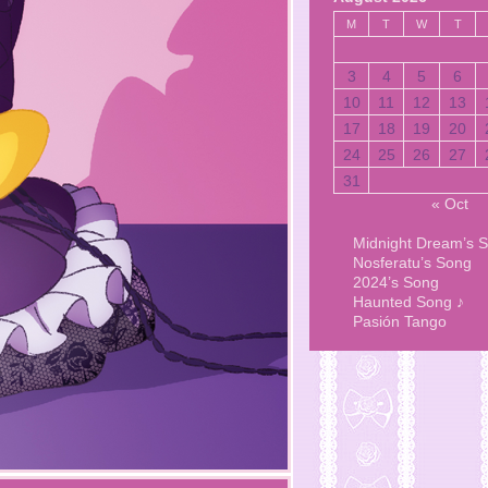
M
T
W
T
3
4
5
6
10
11
12
13
17
18
19
20
24
25
26
27
31
« Oct
Midnight Dream’s 
Nosferatu’s Song
2024’s Song
Haunted Song ♪
Pasión Tango