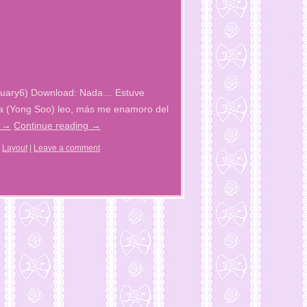
ruary6) Download: Nada… Estuve
a (Yong Soo) leo, más me enamoro del
g
→
Continue reading
→
,
Layout
|
Leave a comment