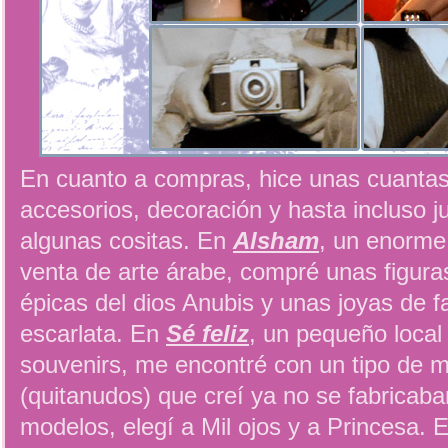
En cuanto a compras, hice unas cuantas
accesorios, decoración y hasta incluso 
algunas cositas. En
Alsham
, un enorme 
venta de arte árabe, compré unas figur
épicas del dios Anubis y unas joyas de f
escarlata. En
Sé feliz
, un pequeño local
souvenirs, me encontré con un tipo de m
(quitanudos) que creí ya no se fabricab
modelos, elegí a Mil ojos y a Princesa. 