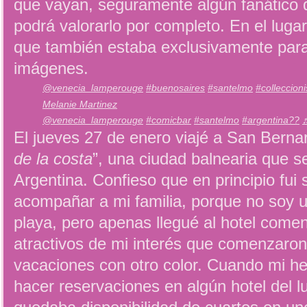
que vayan, seguramente algún fanático 
podrá valorarlo por completo. En el lugar
que también estaba exclusivamente par
imágenes.
@venecia_lamperouge
#buenosaires
#santelmo
#colleccion
Melanie Martinez
@venecia_lamperouge
#comicbar
#santelmo
#argentina??
El jueves 27 de enero viajé a San Bernar
de la costa
”, una ciudad balnearia que s
Argentina. Confieso que en principio fui 
acompañar a mi familia, porque no soy u
playa, pero apenas llegué al hotel come
atractivos de mi interés que comenzaron
vacaciones con otro color. Cuando mi h
hacer reservaciones en algún hotel del l