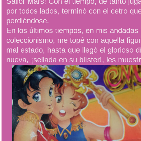
Sailor Mars! Con el tiempo, de tanto jugar
por todos lados, terminó con el cetro q
perdiéndose.
En los últimos tiempos, en mis andadas 
coleccionismo, me topé con aquella figu
mal estado, hasta que llegó el glorioso 
nueva, ¡sellada en su blíster!, les muestr