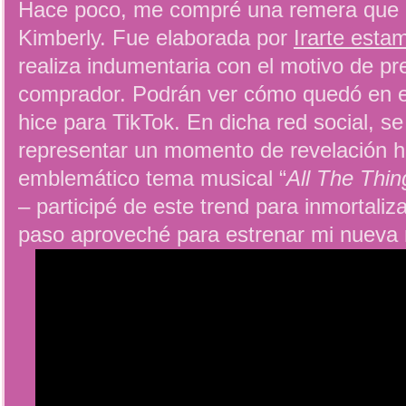
Hace poco, me compré una remera que im
Kimberly. Fue elaborada por
Irarte est
realiza indumentaria con el motivo de pr
comprador. Podrán ver cómo quedó en el
hice para TikTok. En dicha red social, se
representar un momento de revelación h
emblemático tema musical “
All The Thi
– participé de este trend para inmortali
paso aproveché para estrenar mi nueva