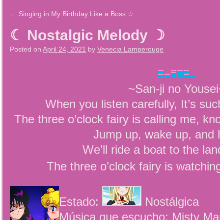
←
Singing in My Birthday Like a Boss ☆
☾ Nostalgic Melody ☽
Posted on
April 24, 2021
by
Venecia Lamperouge
~San-ji no Yousei
When you listen carefully, It’s s
The three o’clock fairy is calling me, kn
Jump up, wake up, and 
We’ll ride a boat to the la
The three o’clock fairy is watchin
Estado:
Nostálgica
Música que escucho: Misty Ma