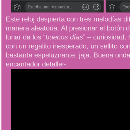
Este reloj despierta con tres melodías d
manera aleatoria. Al presionar el botón 
lunar da los “
buenos días
” – curiosidad,
con un regalito inesperado, un sellito c
bastante espeluznante, jaja. Buena onda
encantador detalle~