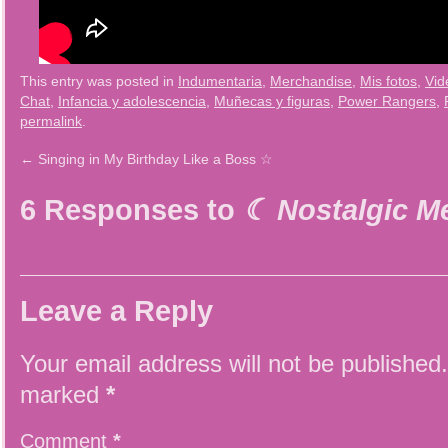
This entry was posted in
Indumentaria
,
Merchandise
,
Mis fotos
,
Vid
Chat
,
Infancia y adolescencia
,
Muñecas y figuras
,
Power Rangers
,
permalink
.
←
Singing in My Birthday Like a Boss ☆
6 Responses to
☾ Nostalgic M
Leave a Reply
Your email address will not be published.
marked
*
Comment
*