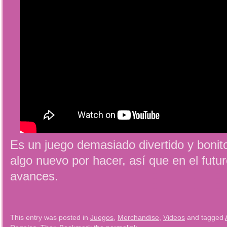
Es un juego demasiado divertido y bonit
algo nuevo por hacer, así que en el futu
avances.
This entry was posted in
Juegos
,
Merchandise
,
Videos
and tagged