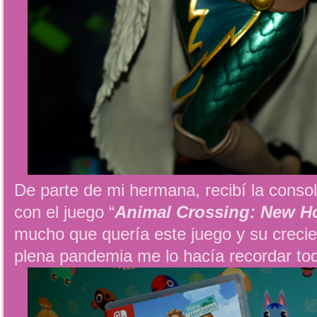
De parte de mi hermana, recibí la conso
con el juego “
Animal Crossing: New H
mucho que quería este juego y su crecie
plena pandemia me lo hacía recordar tod