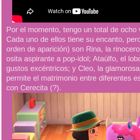
Por el momento, tengo un total de ocho 
Cada uno de ellos tiene su encanto, pero
orden de aparición) son Rina, la rinoceron
osita aspirante a pop-idol; Ataúlfo, el lob
gustos excéntricos; y Cleo, la glamorosa
permite el matrimonio entre diferentes 
con Cerecita (?).