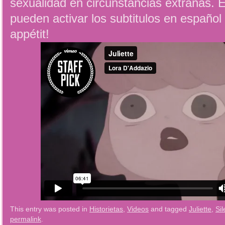
sexualidad en circunstancias extrañas. E
pueden activar los subtitulos en español
appétit!
This entry was posted in
Historietas
,
Videos
and tagged
Juliette
,
Sil
permalink
.