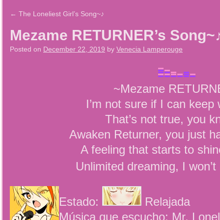
←
The Loneliest Girl’s Song~♪
Mezame RETURNER’s Song~
Posted on
December 22, 2019
by
Venecia Lamperouge
~Mezame RETURN
I’m not sure if I can kee
That’s not true, you kn
Awaken Returner, you just ha
A feeling that starts to shin
Unlimited dreaming, I won’t
Estado:
Relajada
Música que escucho: Mr. Lonel