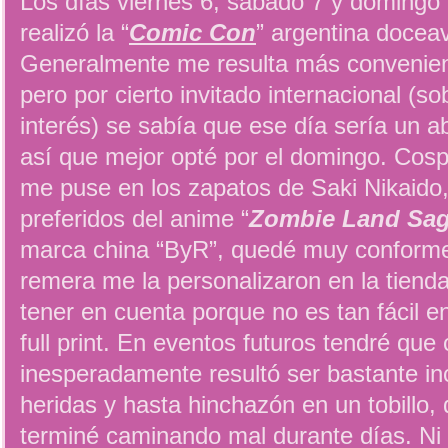
Los días viernes 6, sábado 7 y domingo 
realizó la “
Comic Con
” argentina doceav
Generalmente me resulta más convenient
pero por cierto invitado internacional (so
interés) se sabía que ese día sería un a
así que mejor opté por el domingo. Cosp
me puse en los zapatos de Saki Nikaido
preferidos del anime “
Zombie Land Sa
marca china “ByR”, quedé muy conforme 
remera me la personalizaron en la tienda
tener en cuenta porque no es tan fácil 
full print. En eventos futuros tendré que
inesperadamente resultó ser bastante i
heridas y hasta hinchazón en un tobillo
terminé caminando mal durante días. Ni