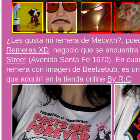
¿Les gusta mi remera de Meowth?, pue
Remeras XD
, negocio que se encuentra
Street
(Avenida Santa Fe 1670). En cuan
remera con imagen de Beelzebub, es una
que adquirí en la tienda online
By R.C
.