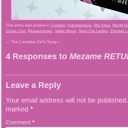
This entry was posted in
Cosplay
,
Indumentaria
,
Mis fotos
,
World G
Comic Con
,
Restaurantes
,
Sailor Moon
,
Sexy Cat Ladies
,
Zombie L
←
The Loneliest Girl’s Song~♪
4 Responses to
Mezame RETU
Leave a Reply
Your email address will not be published.
marked
*
Comment
*