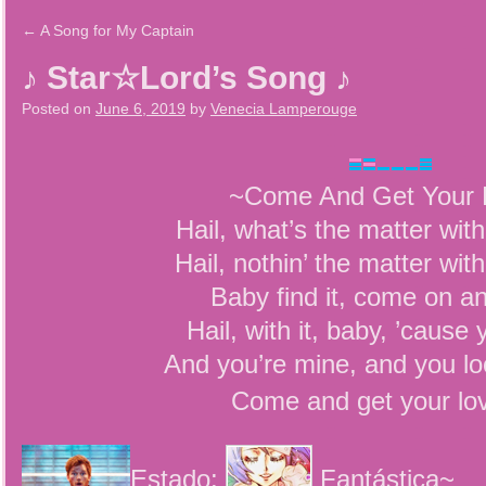
←
A Song for My Captain
♪ Star☆Lord’s Song ♪
Posted on
June 6, 2019
by
Venecia Lamperouge
~Come And Get Your 
Hail, what’s the matter wit
Hail, nothin’ the matter wit
Baby find it, come on and
Hail, with it, baby, ’cause 
And you’re mine, and you lo
Come and get your lo
Estado:
Fantástica~