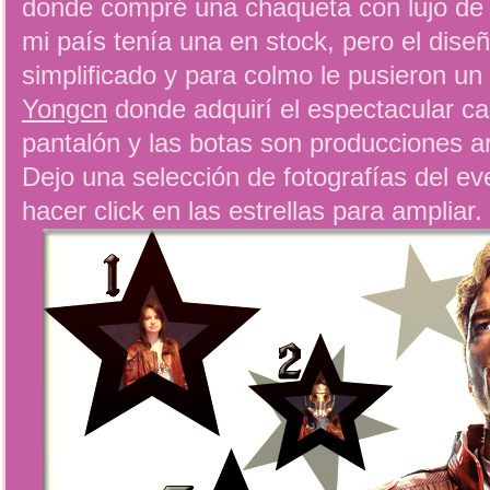
donde compré una chaqueta con lujo de 
mi país tenía una en stock, pero el dis
simplificado y para colmo le pusieron un 
Yongcn
donde adquirí el espectacular ca
pantalón y las botas son producciones a
Dejo una selección de fotografías del eve
hacer click en las estrellas para ampliar.