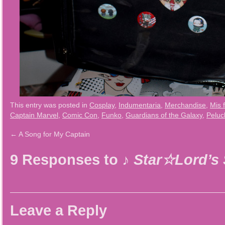
This entry was posted in
Cosplay
,
Indumentaria
,
Merchandise
,
Mis 
Captain Marvel
,
Comic Con
,
Funko
,
Guardians of the Galaxy
,
Peluc
←
A Song for My Captain
9 Responses to
♪ Star☆Lord’s
Leave a Reply