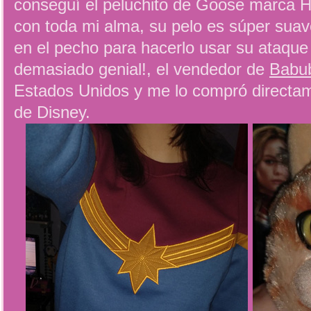
conseguí el peluchito de Goose marca 
con toda mi alma, su pelo es súper suave
en el pecho para hacerlo usar su ataque 
demasiado genial!, el vendedor de
Babu
Estados Unidos y me lo compró directame
de Disney.