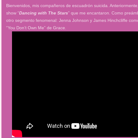
Bienvenidos, mis compañeros de escuadrón suicida. Anteriormente, 
show “
Dancing with The Stars
” que me encantaron. Como preámbul
otro segmento fenomenal: Jenna Johnson y James Hinchcliffe como
“You Don’t Own Me” de Grace.