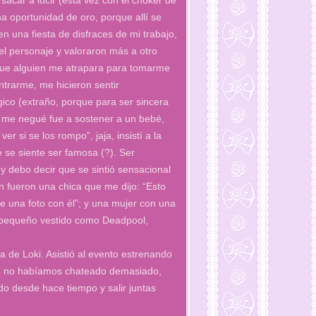
sacar a lucir (esta vez con el choker de
a oportunidad de oro, porque allí se
n una fiesta de disfraces de mi trabajo,
el personaje y valoraron más a otro
que alguien me atrapara para tomarme
trarme, me hicieron sentir
ico (extraño, porque para ser sincera
ue me negué fue a sostener a un bebé,
r si se los rompo”, jaja, insistí a la
 se siente ser famosa (?). Ser
y debo decir que se sintió sensacional
 fueron una chica que me dijo: “Esto
e una foto con él”; y una mujer con una
o pequeño vestido como Deadpool,
 de Loki. Asistió al evento estrenando
ue no habíamos chateado demasiado,
do desde hace tiempo y salir juntas