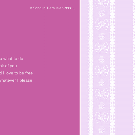
A Song in Tiara Isle〜♥♥♥
→
you what to do
ask of you
 I love to be free
 whatever I please