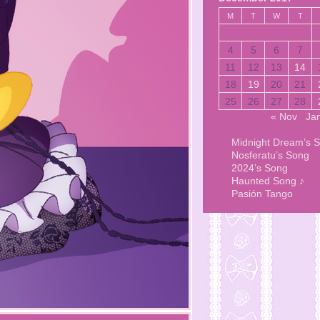
M
T
W
T
4
5
6
7
11
12
13
14
18
19
20
21
25
26
27
28
« Nov
Ja
Midnight Dream’s 
Nosferatu’s Song
2024’s Song
Haunted Song ♪
Pasión Tango