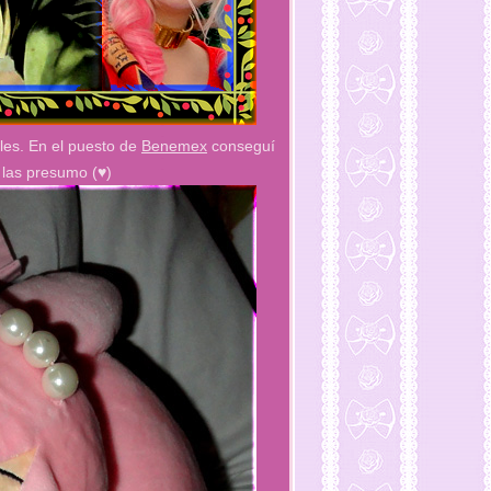
les. En el puesto de
Benemex
conseguí
 las presumo (♥)