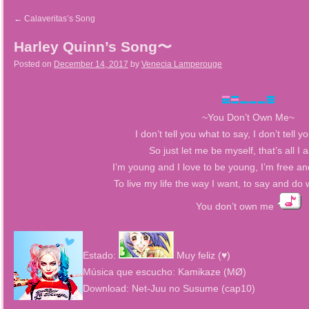
←
Calaveritas’s Song
Harley Quinn’s Song〜
Posted on
December 14, 2017
by
Venecia Lamperouge
~You Don’t Own Me~
I don’t tell you what to say, I don’t tell 
So just let me be myself, that’s all I 
I’m young and I love to be young, I’m free and
To live my life the way I want, to say and do
You don’t own me
Estado:
Muy feliz (♥)
Música que escucho: Kamikaze (MØ)
Download: Net-Juu no Susume (cap10)