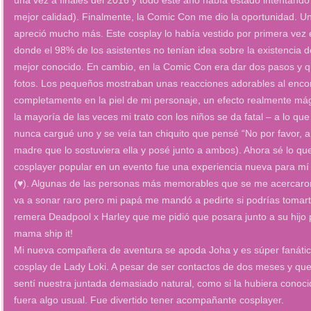
una vez a finales del 2016 y todo este año había estado intentando 
mejor calidad). Finalmente, la Comic Con me dio la oportunidad. Un
apreció mucho más. Este cosplay lo había vestido por primera vez e
donde el 98% de los asistentes no tenían idea sobre la existencia d
mejor conocido. En cambio, en la Comic Con era dar dos pasos y 
fotos. Los pequeños mostraban unas reacciones adorables al encon
completamente en la piel de mi personaje, un efecto realmente mág
la mayoría de las veces mi trato con los niños se da fatal – a lo q
nunca cargué uno y se veía tan chiquito que pensé “No por favor, a ve
madre que lo sostuviera ella y posé junto a ambos). Ahora sé lo que
cosplayer popular en un evento fue una experiencia nueva para mí 
(♥). Algunas de las personas más memorables que se me acercaron
va a sonar raro pero mi papá me mandó a pedirte si podrías tomart
remera Deadpool x Harley que me pidió que posara junto a su hij
mama ship it!
Mi nueva compañera de aventura se apoda Joha y es súper fanática
cosplay de Lady Loki. A pesar de ser contactos de dos meses y q
sentí nuestra juntada demasiado natural, como si la hubiera conoci
fuera algo usual. Fue divertido tener acompañante cosplayer.