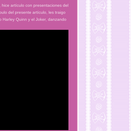
hice artículo con presentaciones del
o del presente artículo, les traigo
 Harley Quinn y el Joker, danzando