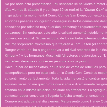
No por nada esta presentación, ¡su servidora se ha vuelto a meter 
días viernes 8, sábado 9 y domingo 10 se realizó la “
Comic Con
” 
inspirado en la monumental Comic Con de San Diego, comenzó a or
ediciones pasadas no lograron conseguir invitados demasiado dest
conocidos por roles no muy queridos, personajes requetecontra se
corazones. Sin embargo, este año la calidad aumentó notablement
convención original. Si bien ninguno de los invitados internaciona
VIP, me sorprendió muchísimo que trajeran a Tom Felton (el adorad
Ranger verde -no iba a pagar por ver a mi rival amoroso de la niñez
Kimberly-) y los hermanos Muschietti (directores y guionistas de IT
verdadero deseo es conocer en persona a su payasito).
Hace un par de meses atrás, en un sitio de venta de artículos para
acompañantes para no estar sola en la Comic Con. Contó su experi
su sentimiento perfectamente. Toda la vida me costó encontrar gent
algunas veces no me quedó otra que ir sola o directamente resig
estando en la misma situación, no dudé en ofrecerme. La agregué 
contacto, poder conversar y llegada la fecha arreglar el encuentro.
Compré entrada para el día viernes. Me presenté como Harley Qui