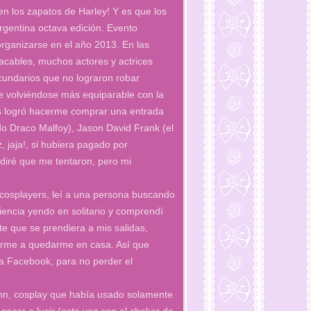
en los zapatos de Harley! Y es que los
argentina octava edición. Evento
ganizarse en el año 2013. En las
acables, muchos actores y actrices
cundarios que no lograron robar
e volviéndose más equiparable con la
les logró hacerme comprar una entrada
o Draco Malfoy), Jason David Frank (el
, jaja!, si hubiera pagado por
, diré que me tentaron, pero mi
 cosplayers, leí a una persona buscando
encia yendo en solitario y comprendí
e que se prendiera a mis salidas,
narme a quedarme en casa. Así que
a Facebook, para no perder el
nn, cosplay que había usado solamente