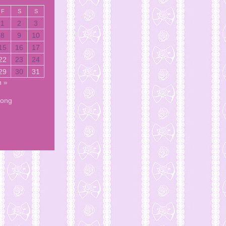
F
S
S
1
2
3
8
9
10
15
16
17
22
23
24
29
30
31
n »
Song