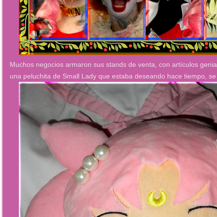
Muchos negocios armaron sus stands de venta, con artículos genia
una peluchita de Small Lady que estaba deseando hace tiempo, se