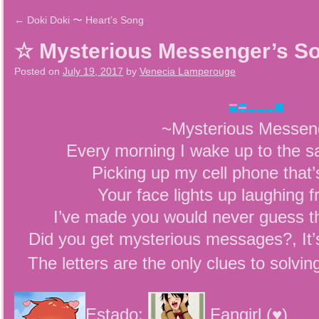
←
Doki Doki 〜 Heart’s Song
☆ Mysterious Messenger’s S
Posted on
July 19, 2017
by
Venecia Lamperouge
~Mysterious Messen
Every morning I wake up to the 
Picking up my cell phone that’
Your face lights up laughing 
I’ve made you would never guess th
Did you get mysterious messages?, It’s
The letters are the only clues to solvi
Estado:
Fangirl (♥)