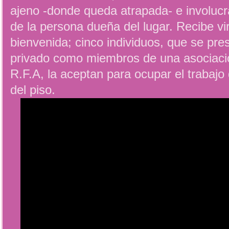
ajeno -donde queda atrapada- e involuc
de la persona dueña del lugar. Recibe vi
bienvenida; cinco individuos, que se pre
privado como miembros de una asociació
R.F.A, la aceptan para ocupar el trabajo
del piso.