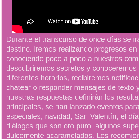
Durante el transcurso de once días se ir
destino, iremos realizando progresos en 
conociendo poco a poco a nuestros com
descubriremos secretos y conoceremos 
diferentes horarios, recibiremos notifica
chatear o responder mensajes de texto y
nuestras respuestas definirán los resulta
principales, se han lanzado eventos para
especiales, navidad, San Valentín, el dí
diálogos que son oro puro, algunos super
dulcemente acaramelados. Les recomiend