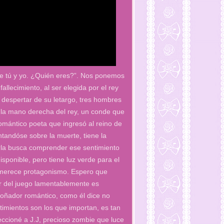
sobre tú y yo. ¿Quién eres?”. Nos ponemos
llecimiento, al ser elegida por el rey
Al despertar de su letargo, tres hombres
, la mano derecha del rey, un conde que
romántico poeta que ingresó al reino de
untandóse sobre la muerte, tiene la
irla busca comprender ese sentimiento
ponible, pero tiene luz verde para el
n merece protagonismo. Espero que
or del juego lamentablemente es
soñador romántico, como él dice no
imientos son los que importan, es tan
leccioné a J.J, precioso zombie que luce