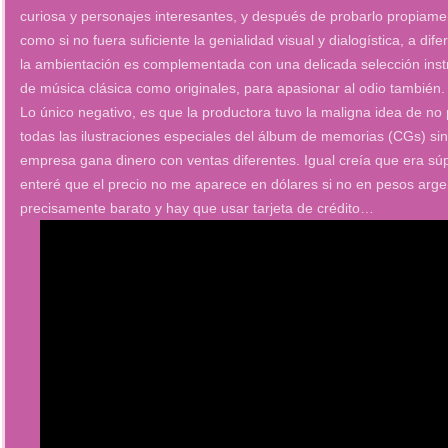
curiosa y personajes interesantes, y después de probarlo propiam
como si no fuera suficiente la genialidad visual y dialogística, a dif
la ambientación es complementada con una delicada selección inst
de música clásica como originales, para apasionar al odio también.
Lo único negativo, es que la productora tuvo la maligna idea de no
todas las ilustraciones especiales del álbum de memorias (CGs) sin 
empresa gana dinero con ventas diferentes. Igual creía que era s
enteré que el precio no me aparece en dólares si no en pesos arg
precisamente barato y hay que usar tarjeta de crédito…