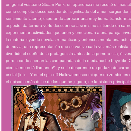
un genial vestuario Steam Punk, en apariencia me resultó el más atr
como completo desconocedor del significado del amor, surgiéndome
sentimiento latente, esperando apreciar una muy tierna transforma
aspecto, da ternura verlo descubrirse a si mismo sintiendo en carne
experimentar actividades que unen y emocionan a una pareja, inve
la materia leyendo novelas románticas y entonces monta una actuac
de novia, una representación que se vuelve cada vez más realista p
divertido el sueño de la protagonista antes de la primera cita, él ves
pero cuando suenan las campanadas de la medianoche huye like Cin
ciencia me está llamando!”, y se le desprende un pedazo de carne e
cristal (lol)… Y en el spin-off Halloweenesco mi querido zombie es 
el episodio más dulce de los que he jugado, de la historia principa