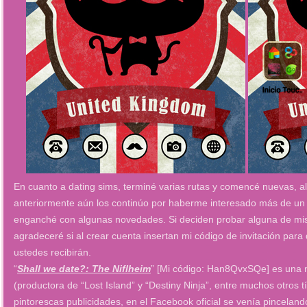
En cuanto a dating sims, terminé varias rutas y comencé nuevas,
anteriormente aún los continúo por haberme interesado más de un 
enganché con algunas novedades. Si deciden probar alguna de mis
agradeceré si al crear cuenta insertan mi código de invitación par
ustedes recibirán.
“
Shall we date?: The Niflheim
” [Mi código: Han8QvxSQe] es una 
(productora de “Lost Island” y “Destiny Ninja”, entre muchos otros t
pintorescas publicidades, en el Facebook oficial se venía pinceland