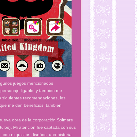
 algunos juegos mencionados
personaje ligable, y también me
 siguientes recomendaciones, les
a que me den beneficios, también
nueva obra de la corporación Solmare
ítulos). Mi atención fue captada con sus
o con exquisitos diseños, una historia