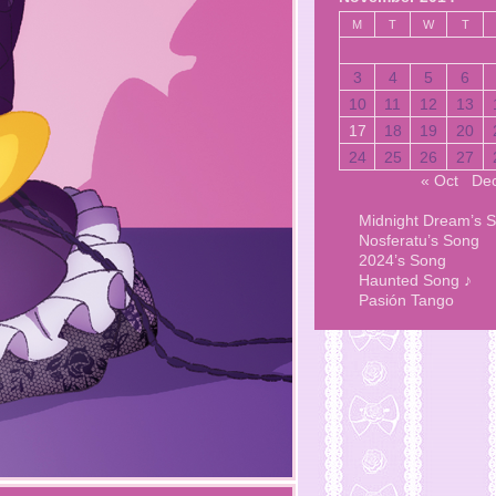
M
T
W
T
3
4
5
6
10
11
12
13
17
18
19
20
24
25
26
27
« Oct
Dec
Midnight Dream’s 
Nosferatu’s Song
2024’s Song
Haunted Song ♪
Pasión Tango