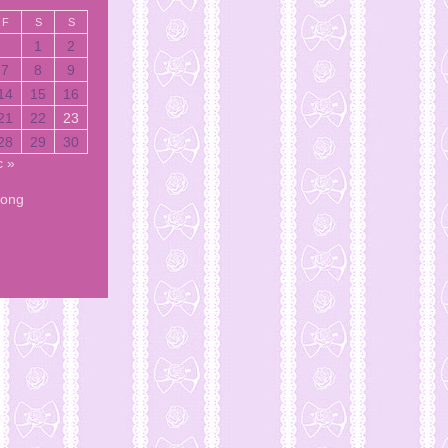
F
S
S
1
2
7
8
9
14
15
16
21
22
23
28
29
30
 »
Song