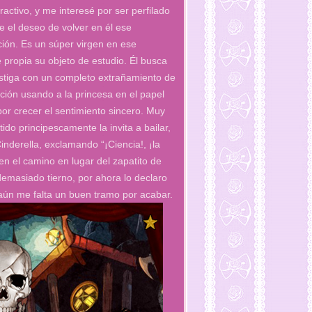
activo, y me interesé por ser perfilado
 el deseo de volver en él ese
ción. Es un súper virgen en ese
 propia su objeto de estudio. Él busca
stiga con un completo extrañamiento de
ión usando a la princesa en el papel
or crecer el sentimiento sincero. Muy
tido principescamente la invita a bailar,
derella, exclamando “¡Ciencia!, ¡la
n el camino en lugar del zapatito de
demasiado tierno, por ahora lo declaro
l aún me falta un buen tramo por acabar.