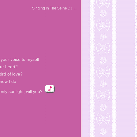
Singing in The Seine ♫♪
→
your voice to myself
our heart?
bird of love?
know I do
nly sunlight, will you?