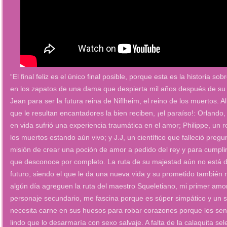
“El final feliz es el único final posible, porque esta es la historia 
en los zapatos de una dama que despierta mil años después de su fa
Jean para ser la futura reina de Niflheim, el reino de los muertos. 
que le resultan encantadores la bien reciben, ¡el paraíso!: Orlando
en vida sufrió una experiencia traumática en el amor; Philippe, un 
los muertos estando aún vivo; y J.J, un científico que falleció preg
misión de crear una poción de amor a pedido del rey y para cumpl
que desconoce por completo. La ruta de su majestad aún no está dis
futuro, siendo el que le da una nueva vida y su prometido tambié
algún día agreguen la ruta del maestro Squeletiano, mi primer am
personaje secundario, me fascina porque es súper simpático y un 
necesita carne en sus huesos para robar corazones porque los sent
lindo que lo desarmaría con sexo salvaje. A falta de la calaquita se