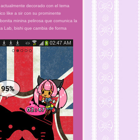
tá actualmente decorado con el tema
ico like a sir con su prominente
, bonita minina pelirosa que comunica la
ra Lab, bishi que cambia de forma