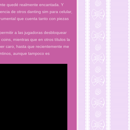
ente quedé realmente encantada. Y
erencia de otros danting sim para celular,
rumental que cuenta tanto con piezas
 permitir a las jugadoras desbloquear
coins, mientras que en otros títulos la
úper caro, hasta que recientemente me
entinos, aunque tampoco es