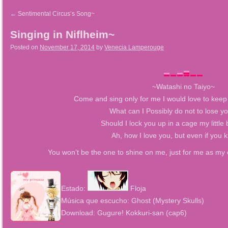
←
Sentimental Circus’s Song~
Singing in Niflheim~
Posted on
November 17, 2014
by
Venecia Lamperouge
~Watashi no Taiyo~
Come and sing only for me I would love to keep 
What can I Possibly do not to lose y
Should I lock you up in a cage my little 
Ah, how I love you, but even if you 
You won’t be the one to shine on me, just for me as my o
Estado:
Floja
Música que escucho: Ghost (Mystery Skulls)
Download: Gugure! Kokkuri-san (cap6)