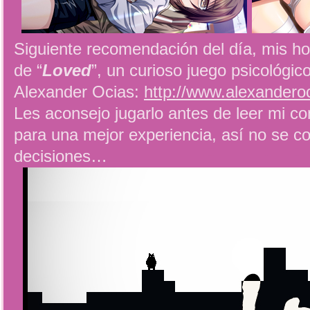
Siguiente recomendación del día, mis horr
de “
Loved
”, un curioso juego psicológic
Alexander Ocias:
http://www.alexandero
Les aconsejo jugarlo antes de leer mi co
para una mejor experiencia, así no se c
decisiones…