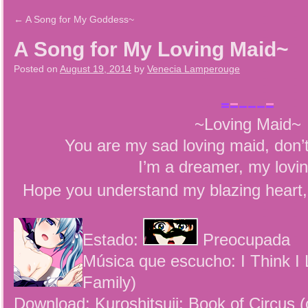
←
A Song for My Goddess~
A Song for My Loving Maid~
Posted on
August 19, 2014
by
Venecia Lamperouge
~Loving Maid~
You are my sad loving maid, don’t
I’m a dreamer, my lovi
Hope you understand my blazing heart
Estado:
Preocupada
Música que escucho: I Think I
Family)
Download: Kuroshitsuji: Book of Circus 