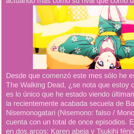
actuando más como su rival que como u
Desde que comenzó este mes sólo he esc
The Walking Dead, ¿se nota que estoy
es lo único que he estado viendo últim
la recientemente acabada secuela de B
Nisemonogatari (Nisemono: falso / Monoga
cuenta con un total de once episodios. 
en dos arcos: Karen abeja y Tsukihi fén