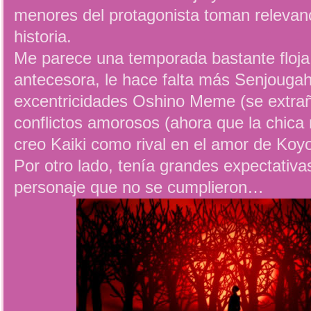
menores del protagonista toman relevanc
historia.
Me parece una temporada bastante floja
antecesora, le hace falta más Senjougah
excentricidades Oshino Meme (se extrañ
conflictos amorosos (ahora que la chica
creo Kaiki como rival en el amor de Koyo
Por otro lado, tenía grandes expectativa
personaje que no se cumplieron…