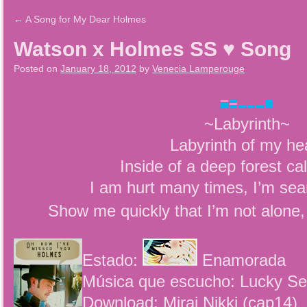
←
A Song for My Dear Holmes
Watson x Holmes SS ♥ Song
Posted on
January 18, 2012
by
Venecia Lamperouge
~Labyrinth~
Labyrinth of my he
Inside of a deep forest cal
I am hurt many times, I’m sea
Show me quickly that I’m not alone,
Estado:
Enamorada
Música que escucho: Lucky S
Download: Mirai Nikki (cap14)