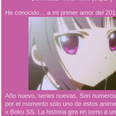
He conocido… a mi primer amor del 201
Año nuevo, series nuevas. Son numeroso
por el momento sólo uno de estos anime
x Boku SS. La historia gira en torno a 