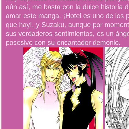
aún así, me basta con la dulce historia 
amar este manga. ¡Hotei es uno de los 
que hay!, y Suzaku, aunque por momen
sus verdaderos sentimientos, es un áng
posesivo con su encantador demonio.