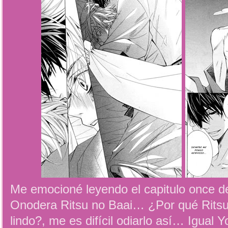
Me emocioné leyendo el capitulo once de
Onodera Ritsu no Baai… ¿Por qué Ritsu 
lindo?, me es difícil odiarlo así… Igual