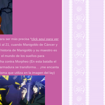
para ser más precisa
*
click aquí para ver
15 al 21, cuando Manigoldo de Cáncer y
a historia de Manigoldo y su maestro es
n el mundo de los sueños para
ha contra Morpheo (En esta batalla el
su armadura se transforma… ¡me encanta
sma que utiliza en la imagen del lay)