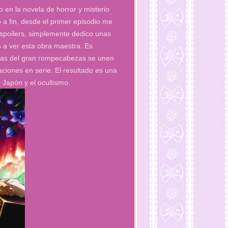
en la novela de horror y misterio
 a fin, desde el primer episodio me
 spoilers, simplemente dedico unas
s a ver esta obra maestra. Es
iezas del gran rompecabezas se unen
aciones en serie. El resultado es una
e Japón y el ocultismo.