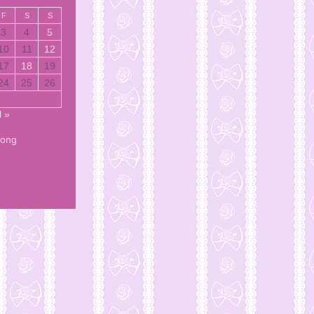
F
S
S
3
4
5
10
11
12
17
18
19
24
25
26
l »
Song