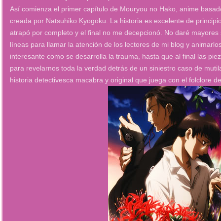
Así comienza el primer capítulo de Mouryou no Hako, anime basado 
creada por Natsuhiko Kyogoku. La historia es excelente de principio
atrapó por completo y el final no me decepcionó. No daré mayores
líneas para llamar la atención de los lectores de mi blog y animarlo
interesante como se desarrolla la trauma, hasta que al final las p
para revelarnos toda la verdad detrás de un siniestro caso de mutil
historia detectivesca macabra y original que juega con el folclore d