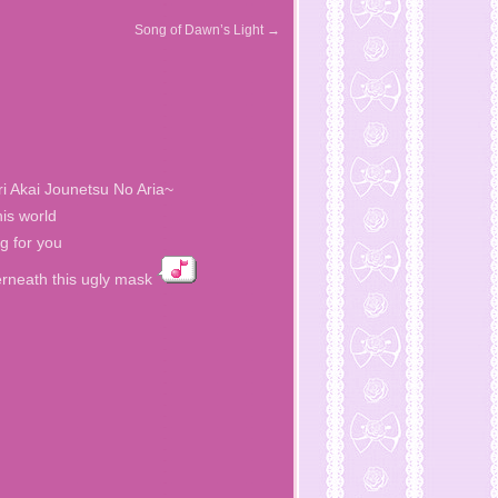
Song of Dawn’s Light
→
i Akai Jounetsu No Aria~
his world
ng for you
derneath this ugly mask