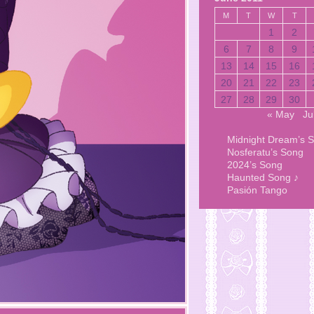
M
T
W
T
1
2
6
7
8
9
13
14
15
16
20
21
22
23
27
28
29
30
« May
Ju
Midnight Dream’s 
Nosferatu’s Song
2024’s Song
Haunted Song ♪
Pasión Tango