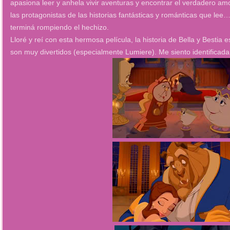
apasiona leer y anhela vivir aventuras y encontrar el verdadero a
las protagonistas de las historias fantásticas y románticas que lee
terminá rompiendo el hechizo.
Lloré y reí con esta hermosa película, la historia de Bella y Bestia es
son muy divertidos (especialmente Lumiere). Me siento identificada