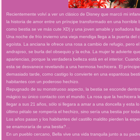
Recientemente volví a ver un clásico de Disney que marcó mi infanc
la historia de amor entre un príncipe transformado en una horrib
como bestia se ve más cute XD) y una joven amable y soñadora lla
Una noche de frío invierno una vieja mendiga llega a la puerta del c
egoísta. La anciana le ofrece una rosa a cambio de refugio, pero e
andrajoso, se burla del obsequio y la echa. La mujer le advierte qu
apariencias, porque la verdadera belleza está en el interior. Cuand
esta se desvanece revelando a una hermosa hechicera. El príncipe 
demasiado tarde, como castigo lo convierte en una espantosa bestia
habitantes con un poderoso hechizo.
Repugnado de su monstruoso aspecto, la bestia se esconde dentro d
mágico su único contacto con el mundo. La rosa que la hechicera le
llegar a sus 21 años, sólo si llegara a amar a una doncella y esta 
último pétalo se rompería el hechizo, sino sería una bestia por toda
Los años pasan y los habitantes del castillo maldito pierden la es
se enamoraría de una bestia?…
En un pueblo cercano, Bella vive una vida tranquila junto a su padre 