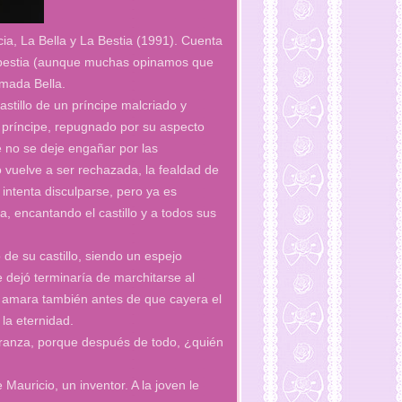
ia, La Bella y La Bestia (1991). Cuenta
le bestia (aunque muchas opinamos que
mada Bella.
astillo de un príncipe malcriado y
l príncipe, repugnado por su aspecto
e no se deje engañar por las
o vuelve a ser rechazada, la fealdad de
intenta disculparse, pero ya es
, encantando el castillo y a todos sus
e su castillo, siendo un espejo
 dejó terminaría de marchitarse al
lo amara también antes de que cayera el
 la eternidad.
peranza, porque después de todo, ¿quién
Mauricio, un inventor. A la joven le