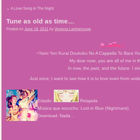
←
A Love Song in The Night
Tune as old as time…
Posted on
June 18, 2011
by
Venecia Lamperouge
~Yami Yori Kurai Doukoku No A Cappella To Bara Yor
My dear rose, you are all of me in t
In now, the past, and the future. I si
Just once, I want to see how it is to love even from un
Estado:
Relajada
Música que escucho: Lost in Blue (Nightmare)
Download: Nada…