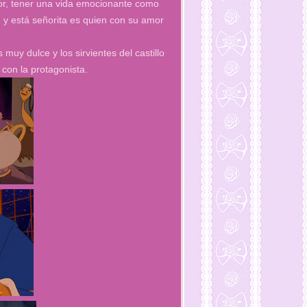
mor, tener una vida emocionante como
… y está señorita es quien con su amor
 muy dulce y los sirvientes del castillo
 con la protagonista.