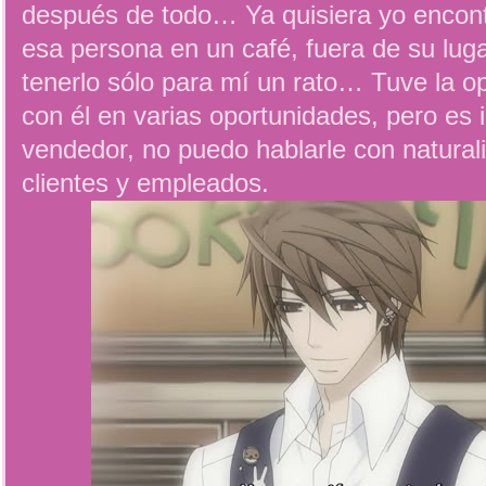
después de todo… Ya quisiera yo encon
esa persona en un café, fuera de su luga
tenerlo sólo para mí un rato… Tuve la o
con él en varias oportunidades, pero es
vendedor, no puedo hablarle con naturali
clientes y empleados.