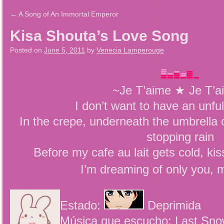
←
A Song of An Immortal Emperor
Kisa Shouta’s Love Song
Posted on
June 5, 2011
by
Venecia Lamperouge
~Je T’aime ★ Je T’
I don’t want to have an unful
In the crepe, underneath the umbrella o
stopping rain
Before my cafe au lait gets cold, k
I’m dreaming of only you, 
Estado:
Deprimida
Música que escucho: Last Sno