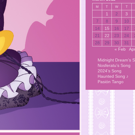
M
T
W
T
1
2
3
7
8
9
10
14
15
16
17
21
22
23
24
28
29
30
31
« Feb
Ap
Midnight Dream’s 
Nosferatu’s Song
2024’s Song
Haunted Song ♪
Pasión Tango