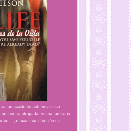
ras un accidente automovilístico
e encuentra atrapada en una funeraria
ertos… ¿o acaso su intención es