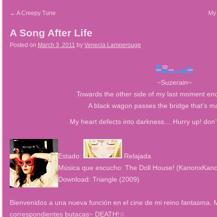
←
A Creepy Tune
My 
A Song After Life
Posted on
March 3, 2011
by
Venecia Lamperouge
~Suzerain~
Towards the other side of my last moment en
A black wagon passes the bridge that’s m
My heart defects into darkness… Hurry up! don’
Estado:
Relajada
Música que escucho: The Doll House! (KanonxKan
Download: Triangle (2009)
Bienvenidos a una nueva función en el cine de mi reino fantasma. Mi 
correspondientes butacas~ DEATH!☆