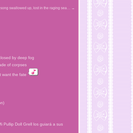
song swallowed up, lost in the raging sea…
→
closed by deep fog
ade of corpses
t want the fate
on)
Pullip Doll Grell los guiará a sus