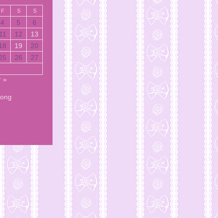
F
S
S
4
5
6
11
12
13
18
19
20
25
26
27
r »
Song