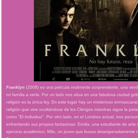
Franklyn
(2008) es una película realmente sorprendente, una verda
mi familia a verla. Por un lado nos situa en una fabulosa ciudad gót
religión es la única ley. En este lugar hay un misterioso enmascar
religión que vive ocultándose de los Clérigos mientras sigue la pis
como “El Individuo”. Por otro lado, en el Londres actual, tres pers
enfrentando sus propios fantasmas: Emilia, una estudiante de arte 
ejercicio académico; Milo, un joven que busca desesperadamente re