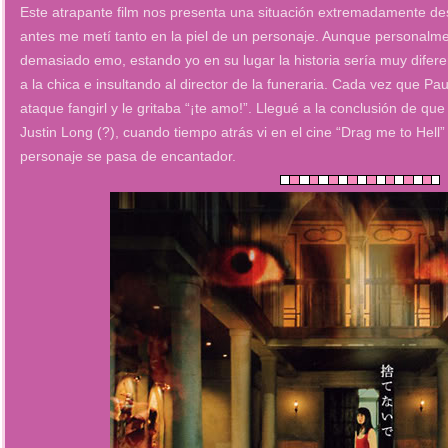
Este atrapante film nos presenta una situación extremadamente de
antes me metí tanto en la piel de un personaje. Aunque personalmen
demasiado emo, estando yo en su lugar la historia sería muy dife
a la chica e insultando al director de la funeraria. Cada vez que 
ataque fangirl y le gritaba “¡te amo!”. Llegué a la conclusión de que
Justin Long (?), cuando tiempo atrás vi en el cine “Drag me to Hell”
personaje se pasa de encantador.