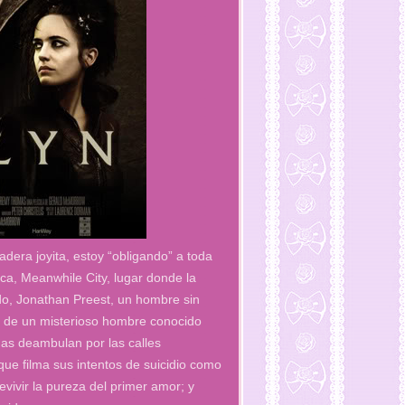
dera joyita, estoy “obligando” a toda
ica, Meanwhile City, lugar donde la
ado, Jonathan Preest, un hombre sin
ta de un misterioso hombre conocido
onas deambulan por las calles
que filma sus intentos de suicidio como
vivir la pureza del primer amor; y