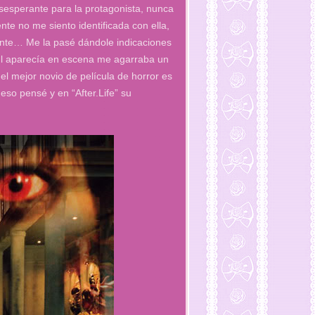
sesperante para la protagonista, nunca
te no me siento identificada con ella,
rente… Me la pasé dándole indicaciones
Paul aparecía en escena me agarraba un
 el mejor novio de película de horror es
 eso pensé y en “After.Life” su