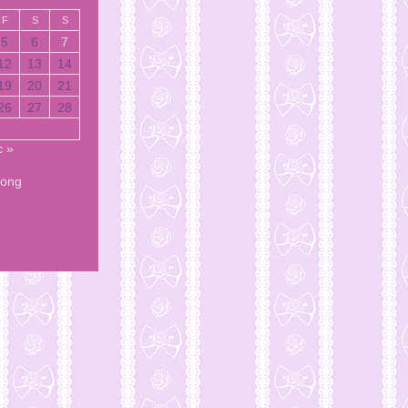
F
S
S
5
6
7
12
13
14
19
20
21
26
27
28
 »
Song