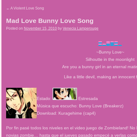
←
A Violent Love Song
Mad Love Bunny Love Song
Posted on
November 15, 2010
by
Venecia Lamperouge
~Bunny Love~
Silhoutte in the moonlight
Are you a bunny girl in an eternal mat
Like a little devil, making an innocent
Estado:
Estresada
Música que escucho: Bunny Love (Breakerz)
Download: Kuragehime (cap4)
Por fin pasé todos los niveles en el video juego de Zombieland! No 
novias zombie… hasta que el jueves pasado empecé a verlas como 