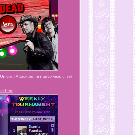
 Unicorn Attack es mi nuevo vicio… ¡el
me.html