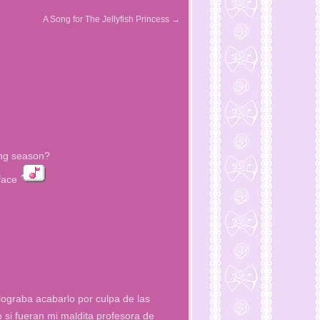
A Song for The Jellyfish Princess
→
ing season?
 face
lograba acabarlo por culpa de las
si fueran mi maldita profesora de