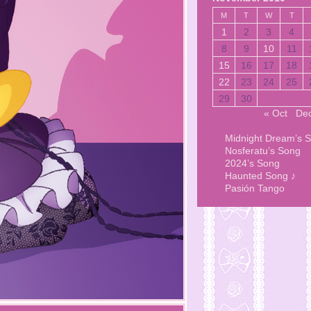
M
T
W
T
1
2
3
4
8
9
10
11
15
16
17
18
22
23
24
25
29
30
« Oct
Dec
Midnight Dream’s 
Nosferatu’s Song
2024’s Song
Haunted Song ♪
Pasión Tango