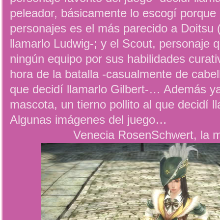
peleador, básicamente lo escogí porque 
personajes es el más parecido a Doitsu 
llamarlo Ludwig-; y el Scout, personaje 
ningún equipo por sus habilidades curati
hora de la batalla -casualmente de cabel
que decidí llamarlo Gilbert-… Además y
mascota, un tierno pollito al que decidí l
Algunas imágenes del juego…
Venecia RosenSchwert, la 