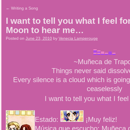
←
Writing a Song
I want to tell you what I feel 
Moon to hear me…
Posted on
June 23, 2010
by
Venecia Lamperouge
~Muñeca de Trap
Things never said dissolv
Every silence is a cloud which is goin
ceaselessly
I want to tell you what I fee
Estado:
¡Muy feliz!
Música que escucho: Muñeca d