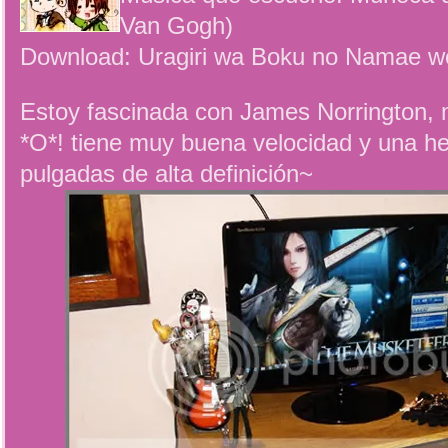
Van Gogh)
Download: Uragiri wa Boku no Namae wo 
Estoy fascinada con James Norrington,
*O*! tiene muy buena velocidad y una h
pulgadas de alta definición~