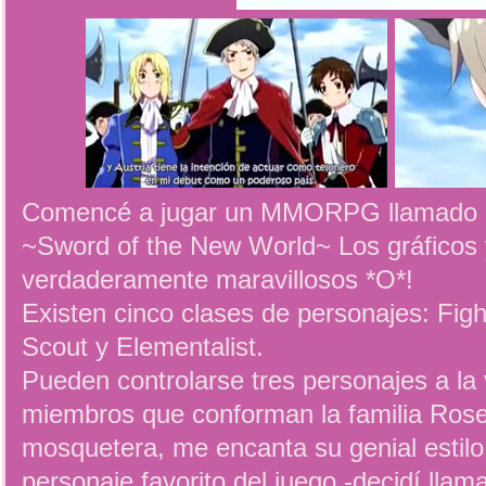
Comencé a jugar un MMORPG llamado
~Sword of the New World~ Los gráficos 
verdaderamente maravillosos *O*!
Existen cinco clases de personajes: Figh
Scout y Elementalist.
Pueden controlarse tres personajes a la 
miembros que conforman la familia Rose
mosquetera, me encanta su genial estilo
personaje favorito del juego -decidí llama