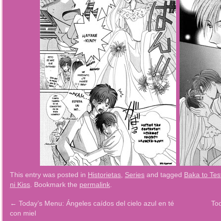
This entry was posted in
Historietas
,
Series
and tagged
Baka to Tes
ni Kiss
. Bookmark the
permalink
.
←
Today’s Menu: Ángeles caídos del cielo azul en té
To
con miel