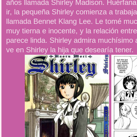
años llamada Shirley Madison. Huérfana 
ir, la pequeña Shirley comienza a trabaj
llamada Bennet Klang Lee. Le tomé much
muy tierna e inocente, y la relación entr
parece linda. Shirley admira muchísimo
ve en Shirley la hija que desearía tener.