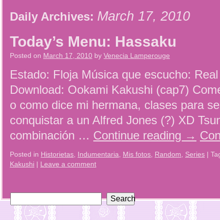
March 17, 2010
Daily Archives:
Today’s Menu: Hassaku
Posted on
March 17, 2010
by
Venecia Lamperouge
Estado: Floja Música que escucho: Rea
Download: Ookami Kakushi (cap7) Come
o como dice mi hermana, clases para ser
conquistar a un Alfred Jones (?) XD Tsun
combinación …
Continue reading
→
Con
Posted in
Historietas
,
Indumentaria
,
Mis fotos
,
Random
,
Series
|
Ta
Kakushi
|
Leave a comment
Search