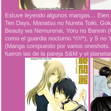
Estuve leyendo algunos mangas… Eien 
Ten Days, Manatsu no Nureta Toiki, Gok
Beauty wa Nemurenai, Yoru no Bannin (
como el guardia nocturno *////*), y S no 
(Manga compuesto por varios oneshots… 
fueron las de la pareja S&M y el planetar