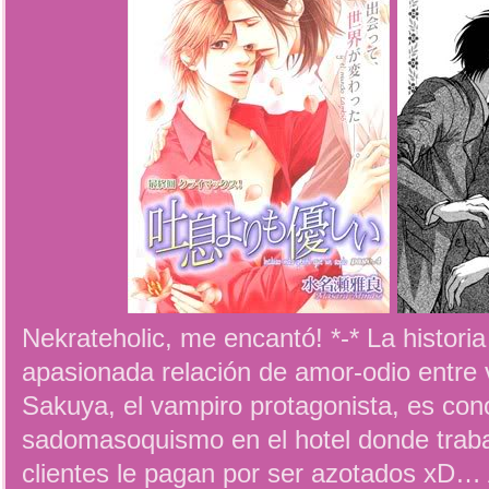
Nekrateholic, me encantó! *-* La historia
apasionada relación de amor-odio entre
Sakuya, el vampiro protagonista, es con
sadomasoquismo en el hotel donde tra
clientes le pagan por ser azotados xD… 