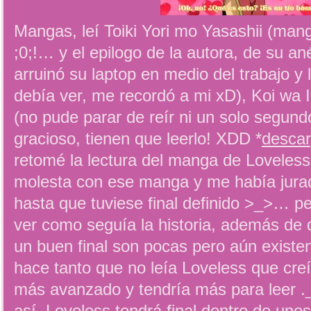
Mangas, leí Toiki Yori mo Yasashii (man
;0;!… y el epilogo de la autora, de su a
arruinó su laptop en medio del trabajo y 
debía ver, me recordó a mi xD), Koi w
(no pude parar de reír ni un solo segun
gracioso, tienen que leerlo! XDD *
descar
retomé la lectura del manga de Lovele
molesta con ese manga y me había jurad
hasta que tuviese final definido >_>… p
ver como seguía la historia, además de
un buen final son pocas pero aún existe
hace tanto que no leía Loveless que cre
más avanzado y tendría más para leer ._