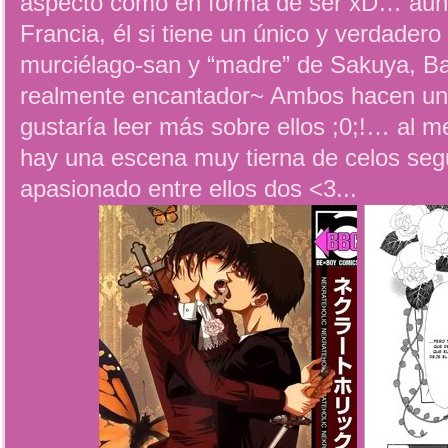
aspecto como en forma de ser xD… aunq
Francia, él si tiene un único y verdader
murciélago-san y “madre” de Sakuya, Ba
realmente encantador~ Ambos hacen un
gustaría leer más sobre ellos ;0;!… al m
hay una escena muy tierna de celos seg
apasionado entre ellos dos <3...