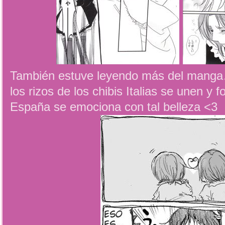
También estuve leyendo más del manga…
los rizos de los chibis Italias se unen y
España se emociona con tal belleza <3