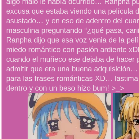
algo malo le había ocurrido… Ranpha p
excusa que estaba viendo una película de
asustado… y en eso de adentro del cua
masculina preguntando “¿qué pasa, car
Ranpha dijo que esa voz venia de la pel
miedo romántico con pasión ardiente 
cuando el muñeco ese dejaba de hacer 
admitir que era una buena adquisición…
para las frases románticas XD… lastim
dentro y con un beso hizo bum! >_>