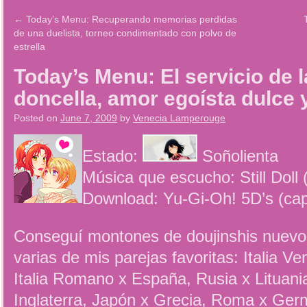
←
Today’s Menu: Recuperando memorias perdidas
de una duelista, torneo condimentado con polvo de
estrella
Today’s Menu: El servicio de l
doncella, amor egoísta dulc
Posted on
June 7, 2009
by
Venecia Lamperouge
Estado:
Soñolienta
Música que escucho: Still Dol
Download: Yu-Gi-Oh! 5D’s (ca
Conseguí montones de doujinshis nuevos
varias de mis parejas favoritas: Italia V
Italia Romano x España, Rusia x Lituani
Inglaterra, Japón x Grecia, Roma x G