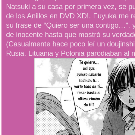
Natsuki a su casa por primera vez, se p
de los Anillos en DVD XD!. Fuyuka me re
su frase de “Quiero ser una contigo…”, y
de inocente hasta que mostró su verda
(Casualmente hace poco leí un doujinshi
Rusia, Lituania y Polonia parodiaban al