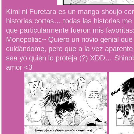
Kimi ni Furetara es un manga shoujo co
historias cortas… todas las historias me
que particularmente fueron mis favoritas
Monopoliac~ Quiero un novio genial que
cuidándome, pero que a la vez aparente
sea yo quien lo proteja (?) XDD… Shino
amor <3