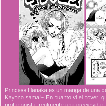
Princess Hanaka es un manga de una de 
Kayono-sama!~ En cuanto vi el cover, q
protagonista, realmente una preciosidad