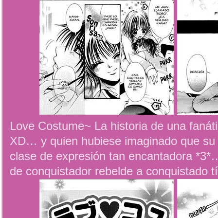
Love Costume~ La historia de una fanát
XD… y quien hubiese imaginado que su 
clase de expresión tan encantadora *3*
de conquistador rebelde a conquistado t