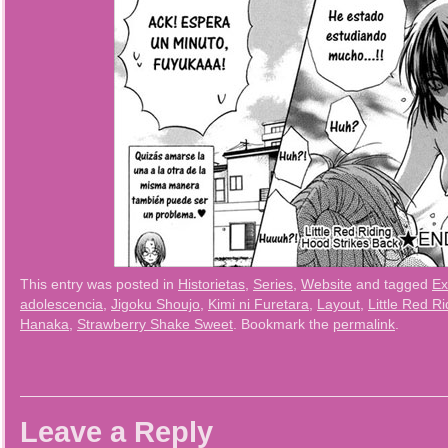
This entry was posted in
Historietas
,
Series
,
Website
and tagged
Ex
adolescencia
,
Jigoku Shoujo
,
Kimi ni Furetara
,
Layout
,
Little Red R
Hanaka
,
Strawberry Shake Sweet
. Bookmark the
permalink
.
Leave a Reply