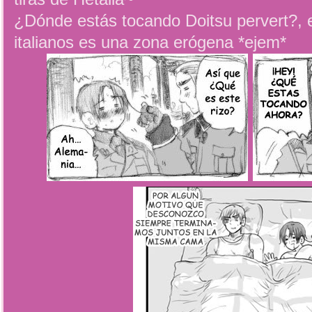
¿Dónde estás tocando Doitsu pervert?, el
italianos es una zona erógena *ejem*