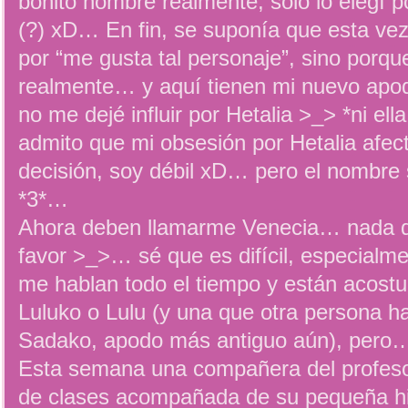
bonito nombre realmente, solo lo elegí po
(?) xD… En fin, se suponía que esta vez
por “me gusta tal personaje”, sino porq
realmente… y aquí tienen mi nuevo apo
no me dejé influir por Hetalia >_> *ni el
admito que mi obsesión por Hetalia afec
decisión, soy débil xD… pero el nombre 
*3*…
Ahora deben llamarme Venecia… nada de
favor >_>… sé que es difícil, especialm
me hablan todo el tiempo y están acos
Luluko o Lulu (y una que otra persona h
Sadako, apodo más antiguo aún), pero
Esta semana una compañera del profesor
de clases acompañada de su pequeña hi