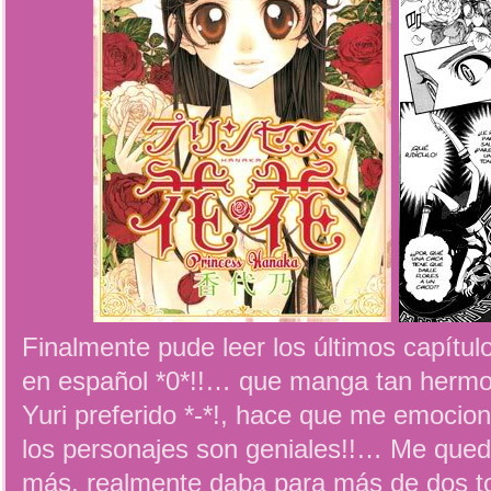
Finalmente pude leer los últimos capítu
en español *0*!!… que manga tan hermos
Yuri preferido *-*!, hace que me emocion
los personajes son geniales!!… Me qued
más, realmente daba para más de dos t