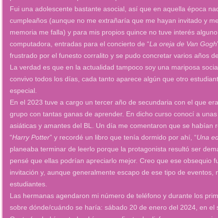
Fui una adolescente bastante asocial, así que en aquella época na
cumpleaños (aunque no me extrañaría que me hayan invitado y me ha
memoria me falla) y para mis propios quince no tuve interés alguno
computadora, entradas para el concierto de “
La oreja de Van Gogh
frustrado por el funesto corralito y se pudo concretar varios años d
La verdad es que en la actualidad tampoco soy una mariposa social
convivo todos los días, cada tanto aparece algún que otro estudi
especial.
En el 2023 tuve a cargo un tercer año de secundaria con el que era 
grupo con tantas ganas de aprender. En dicho curso conocí a unas 
asiáticas y amantes del BL. Un día me comentaron que se habían 
“
Harry Potter
” y recordé un libro que tenía dormido por ahí, “
Una ed
planeaba terminar de leerlo porque la protagonista resultó ser de
pensé que ellas podrían apreciarlo mejor. Creo que ese obsequio f
invitación y, aunque generalmente escapo de ese tipo de eventos,
estudiantes.
Las hermanas agendaron mi número de teléfono y durante los prim
sobre dónde/cuándo se haría: sábado 20 de enero del 2024, en el s