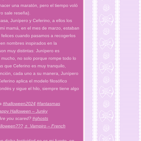
 hacer una maratón, pero el tiempo voló
uro sale reseña).
asa, Junípero y Ceferino, a ellos los
ró mi mamá, en el mes de marzo, estaban
y felices cuando pasamos a recogerlos
nen nombres inspirados en la
son muy distintas: Junípero es
lo mucho, no solo porque rompe todo lo
ras que Ceferino es muy tranquilo,
tención, cada uno a su manera, Junípero
eferino aplica el modelo filosófico
ndés y sigue el hilo, siempre tiene algo
ia
#halloween2024
#fantasmas
ppy Halloween – Junky
 Are you scared?
#ghosts
lloween???
♬ Vampiro – French
n dicha festividad no es mi fuerte, en