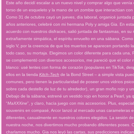
Este año decidí escalar a un nuevo nivel y comprar algo que venía
torso de un esqueleto y la mano de un zombie que interactúan con
Como 31 de octubre cayó un jueves, día laboral, organicé juntada
años anteriores, celebré con mi hermana Poly y amiga Gia. En est
acuerdo con nuestros disfraces, salió juntada de fantasmas, en su 
extrañamente simpática, el espíritu envuelto en una sábana. Como d
siglo V, por la creencia de que los muertos se aparecen portando la
todo caso, su mortaja. Elegimos un color diferente para cada una, Po
se complementó con diversos accesorios, me pareció que el color r
blanco: usé lentes con forma de corazón (populares en TikTok, de
ellos en la tienda
Kitch-Tech
de la Bond Street – a simple vista pue
comunes, pero tienen la particularidad de poseer unos vidrios psic
sobre cada destello de luz de tu alrededor), un gran moño rojo y u
Debajo de la sábana, estrené un vestido rojo en honor a Pearl, ya 
“
MaXXXine
”, y claro, hacía juego con mis accesorios. Plus, espec
souvenirs en compasé, Arcor lanzó al mercado unas carameleras e
diferentes, casualmente en nuestros colores elegidos. La sesión de 
nuestra noche, nos divertimos mucho probando diferentes poses.
charlamos mucho. Gia nos leyó las cartas, sus predicciones indican 