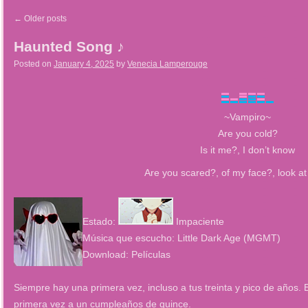
←
Older posts
Haunted Song ♪
Posted on
January 4, 2025
by
Venecia Lamperouge
~Vampiro~
Are you cold?
Is it me?, I don’t know
Are you scared?, of my face?, look a
Estado:
Impaciente
Música que escucho: Little Dark Age (MGMT)
Download: Películas
Siempre hay una primera vez, incluso a tus treinta y pico de años. 
primera vez a un cumpleaños de quince.