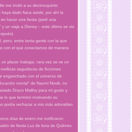
die me invitó a su decimoquinto
ya dado fiaca asistir, por ahí la
 en hacer una fiesta (pedí una
” y un viaje a Disney – este último se vio
espués).
, pero, entre tanta gente con la que
ante con el que conectamos de manera
un placer trabajar, rara vez se ve un
mellizas seguidoras de ficciones
re enganchado con el universo de
ucación mortal
” de Naomi Novik, no
masiado Draco Malfoy para mi gusto y
ue lo que terminó motivando su
 no podía rechazar a mis más adorables
eros días de enero me notificaron
alón de fiesta Luz de luna de Quilmes