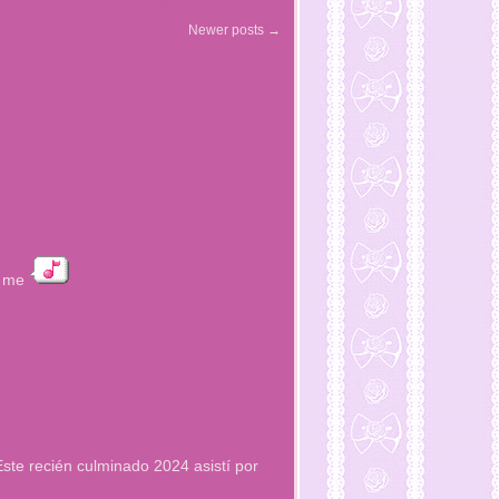
Newer posts
→
t me
Este recién culminado 2024 asistí por