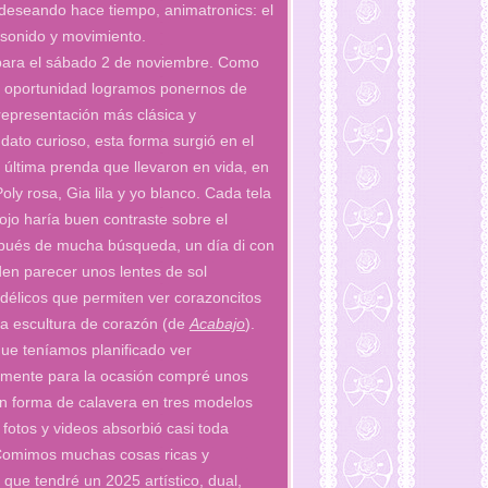
 deseando hace tiempo, animatronics: el
 sonido y movimiento.
 para el sábado 2 de noviembre. Como
a oportunidad logramos ponernos de
representación más clásica y
ato curioso, esta forma surgió en el
 última prenda que llevaron en vida, en
ly rosa, Gia lila y yo blanco. Cada tela
ojo haría buen contraste sobre el
spués de mucha búsqueda, un día di con
den parecer unos lentes de sol
odélicos que permiten ver corazoncitos
na escultura de corazón (de
Acabajo
).
que teníamos planificado ver
ialmente para la ocasión compré unos
n forma de calavera en tres modelos
fotos y videos absorbió casi toda
 Comimos muchas cosas ricas y
que tendré un 2025 artístico, dual,