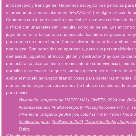
introspectivo y transigente. Habíamos escogido tres películas para
y terminamos viendo solamente “
MaXXXine
” (en algún artículo fut
Contamos con la participación especial de los nuevos felinos de la c
disfracé con unas telas símil vaquita, como su pelaje. Los encont
jugando en un árbol junto a una escuela, los niños se pusieron mu
para darles un nuevo hogar. Como salieron de un árbol, ambos tie
naturaleza. Son parecidos en apariencia, pero sus personalidades 
demasiado juguetón, atrevido, glotón y destructor (hay que cuidar
que está a su alcance, tiene cero instinto de supervivencia), mient
dormilón y precavido. Lo que si, ambos quieren ser el centro de a
aplica el modelo terranator tirando cosas para captar las miradas, C
manteniendo largas conversaciones (te habla en su idioma, le respo
para decir).
@venecia_lamperouge
HAPPY HALLOWEEN 2024 con @G
#kawaiiaesthetic
#halloweenparty
#happyhalloween???
♬ Ha
@venecia_lamperouge
Are you cold? Is it me? I don't know.
#halloweenparty
#halloween2024
#kawaiiaesthetic
#happyha
Police
Y finalmente saltamos a la víspera de noche buena y navidad, si bie