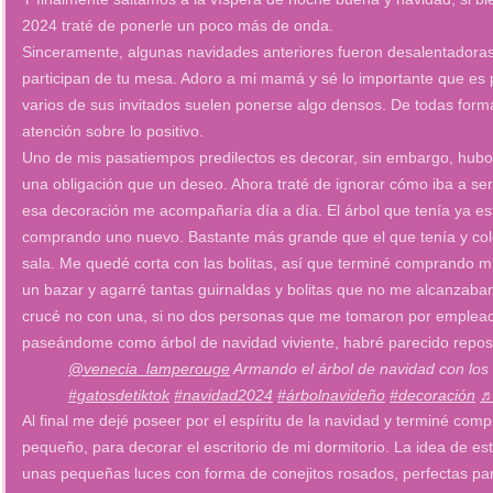
2024 traté de ponerle un poco más de onda.
Sinceramente, algunas navidades anteriores fueron desalentadoras,
participan de tu mesa. Adoro a mi mamá y sé lo importante que es 
varios de sus invitados suelen ponerse algo densos. De todas forma
atención sobre lo positivo.
Uno de mis pasatiempos predilectos es decorar, sin embargo, hubo 
una obligación que un deseo. Ahora traté de ignorar cómo iba a ser
esa decoración me acompañaría día a día. El árbol que tenía ya 
comprando uno nuevo. Bastante más grande que el que tenía y col
sala. Me quedé corta con las bolitas, así que terminé comprando 
un bazar y agarré tantas guirnaldas y bolitas que no me alcanzaba
crucé no con una, si no dos personas que me tomaron por empleada
paseándome como árbol de navidad viviente, habré parecido repos
@venecia_lamperouge
Armando el árbol de navidad con los
#gatosdetiktok
#navidad2024
#árbolnavideño
#decoración
♬
Al final me dejé poseer por el espíritu de la navidad y terminé co
pequeño, para decorar el escritorio de mi dormitorio. La idea de e
unas pequeñas luces con forma de conejitos rosados, perfectas par