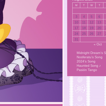
M
T
W
T
3
4
5
6
10
11
12
13
17
18
19
20
24
25
26
27
31
« Oct
Midnight Dream’s 
Nosferatu’s Song
2024’s Song
Haunted Song ♪
Pasión Tango