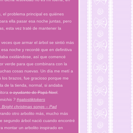
 el problema principal es quiénes
para ella pasar esa noche juntas, pero
s, esta vez traté de mantener la
veces que armar el árbol se sintió más
 esa noche y recordé que en definitiva
estaba oxidándose, así que comencé
or verde para que combinara con la
muchas cosas nuevas. Un día me metí a
n los brazos, fue gracioso porque me
 de la tienda, normal, si andaba
itora
o ayudante de Papá Noel
.
 michis ?
#gatostiktokers
 Bright christmas songs – Pad
mprando otro arbolito más, mucho más
ste segundo árbol nació cuando encontré
a montar un arbolito inspirado en