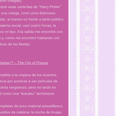
aron colegas).
pré unas carteritas de “
Harry Potter
”
 una colega, comí unos deliciosos
lar, al menos no frente a tanto público,
ería social, casi cuatro horas, la
a mi tipo. A la salida me encontré con
ón y, como me encontró hablando con
ras de las fiestas.
zkaban") – The City of Prague
mpleta a la víspera de los muertos,
ncia por ponerse a ver películas de
 cierta vergüenza, pero no tardó en
dad como una “boludez” terminaron
mpletas de puro material pesadillesco,
umbre de celebrar la noche de brujas.