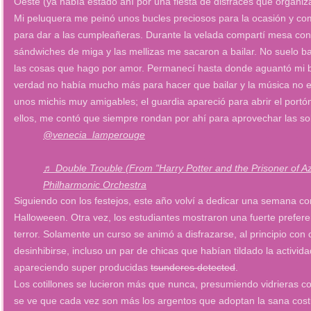
Oeste (ya había estado ahí por una fiesta de disfraces que organiz
Mi peluquera me peinó unos bucles preciosos para la ocasión y com
para dar a las cumpleañeras. Durante la velada compartí mesa con
sándwiches de miga y las mellizas me sacaron a bailar. No suelo bai
las cosas que hago por amor. Permanecí hasta donde aguantó mi bat
verdad no había mucho más para hacer que bailar y la música no er
unos michis muy amigables; el guardia apareció para abrir el port
ellos, me contó que siempre rondan por ahí para aprovechar las sob
@venecia_lamperouge
♬ Double Trouble (From "Harry Potter and the Prisoner of A
Philharmonic Orchestra
Siguiendo con los festejos, este año volví a dedicar una semana co
Halloweeen. Otra vez, los estudiantes mostraron una fuerte prefere
terror. Solamente un curso se animó a disfrazarse, al principio con
desinhibirse, incluso un par de chicas que habían tildado la activi
apareciendo super producidas
tsunderes detected
.
Los cotillones se lucieron más que nunca, presumiendo vidrieras co
se ve que cada vez son más los argentos que adoptan la sana cost